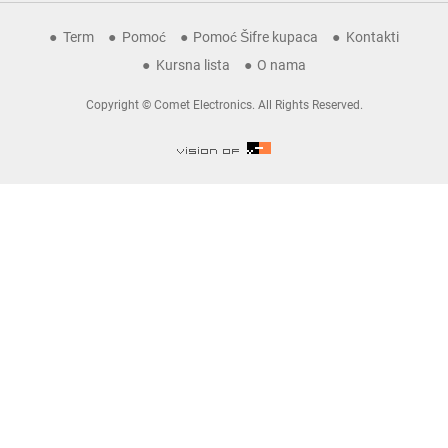
Term
Pomoć
Pomoć Šifre kupaca
Kontakti
Kursna lista
O nama
Copyright © Comet Electronics. All Rights Reserved.