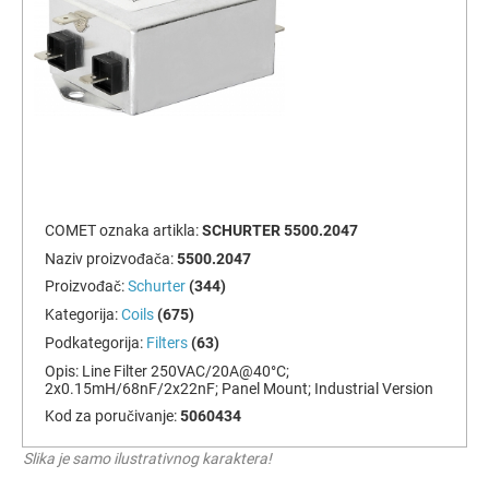
COMET oznaka artikla:
SCHURTER 5500.2047
Naziv proizvođača:
5500.2047
Proizvođač:
Schurter
(344)
Kategorija:
Coils
(675)
Podkategorija:
Filters
(63)
Opis:
Line Filter 250VAC/20A@40°C;
2x0.15mH/68nF/2x22nF; Panel Mount; Industrial Version
Kod za poručivanje:
5060434
Slika je samo ilustrativnog karaktera!