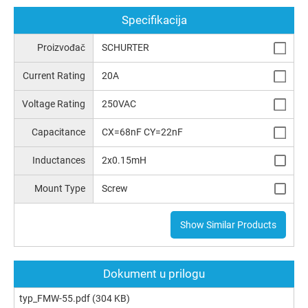
Specifikacija
Proizvođač
SCHURTER
Current Rating
20A
Voltage Rating
250VAC
Capacitance
CX=68nF CY=22nF
Inductances
2x0.15mH
Mount Type
Screw
Show Similar Products
Dokument u prilogu
typ_FMW-55.pdf
(304 KB)