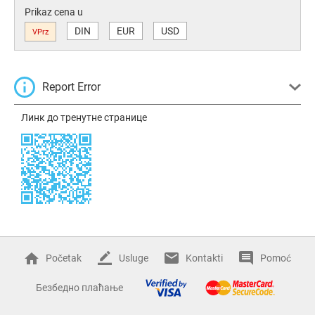
Prikaz cena u
DIN
EUR
USD
VPrz
Report Error
Линк до тренутне странице
Početak
Usluge
Kontakti
Pomoć
Безбедно плаћање