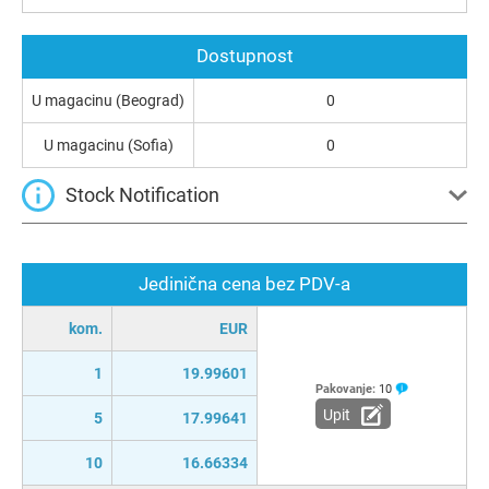
Dostupnost
U magacinu (Beograd)
0
U magacinu (Sofia)
0
Stock Notification
Jedinična cena bez PDV-a
kom.
EUR
1
19.99601
Pakovanje:
10
Upit
5
17.99641
10
16.66334