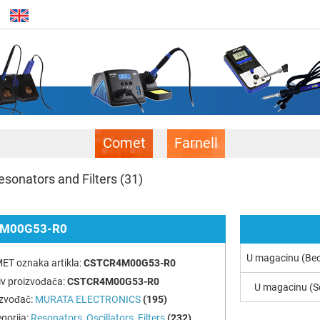
Comet
Farnell
sonators and Filters
(31)
M00G53-R0
U magacinu (Be
ET oznaka artikla:
CSTCR4M00G53-R0
v proizvođača:
CSTCR4M00G53-R0
U magacinu (S
izvođač:
MURATA ELECTRONICS
(195)
gorija:
Resonators, Oscillators, Filters
(232)