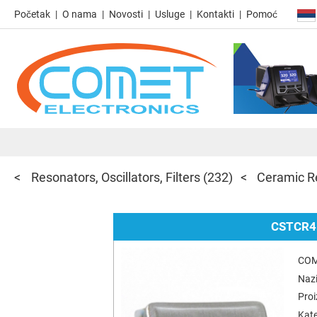
Početak
O nama
Novosti
Usluge
Kontakti
Pomoć
Resonators, Oscillators, Filters
(232)
Ceramic Re
CSTCR4
COM
Nazi
Pro
Kate