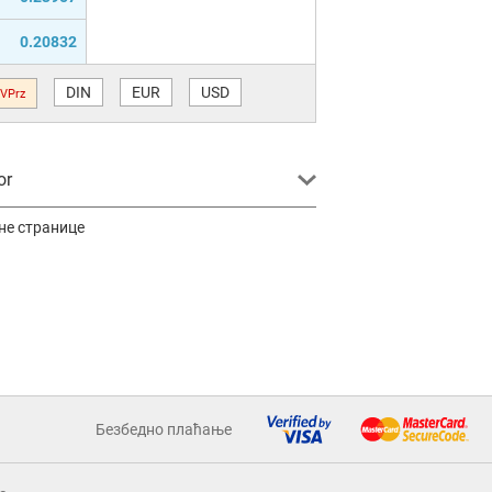
0.20832
DIN
EUR
USD
VPrz
or
не странице
Безбедно плаћање