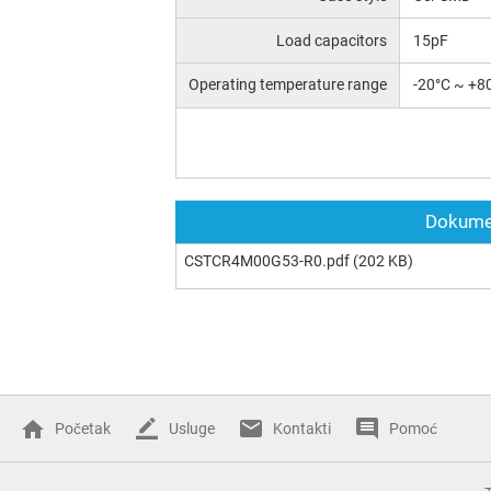
Load capacitors
15pF
Operating temperature range
-20°C ~ +8
Dokumen
CSTCR4M00G53-R0.pdf
(202 KB)
Početak
Usluge
Kontakti
Pomoć