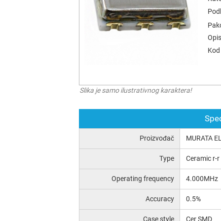
Podk
Pak
Opis
Kod 
Slika je samo ilustrativnog karaktera!
Spec
Proizvođač
MURATA E
Type
Ceramic r-
Operating frequency
4.000MHz
Accuracy
0.5%
Case style
Cer SMD