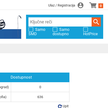
Ulaz / Registracija
0
Samo
Samo
SMD
dostupno
HotPrice
Dostupnost
ograd)
0
ofia)
636
Upit