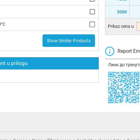
3000
0°C
Prikaz cena u
Show Similar Products
Report Err
t u prilogu
Линк до тренут