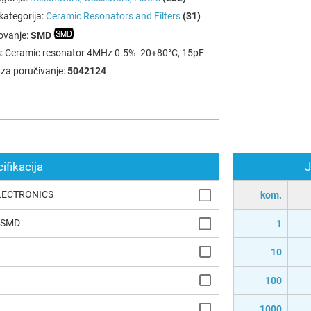
ategorija:
Ceramic Resonators and Filters
(31)
ovanje:
SMD
:
Ceramic resonator 4MHz 0.5% -20+80°C, 15pF
za poručivanje:
5042124
ifikacija
J
LECTRONICS
kom.
r SMD
1
10
100
1000