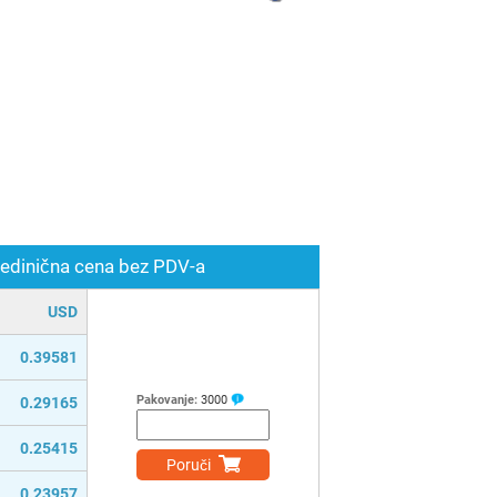
edinična cena bez PDV-a
USD
0.39581
Pakovanje:
3000
0.29165
0.25415
Poruči
0.23957