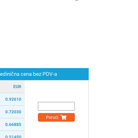
edinična cena bez PDV-a
EUR
0.92610
0.72030
Poruči
0.66885
0.51450