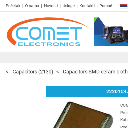
Početak
O nama
Novosti
Usluge
Kontakti
Pomoć
Capacitors
(2130)
Capacitors SMD ceramic oth
22201C4
COM
Pro
Kate
Podk