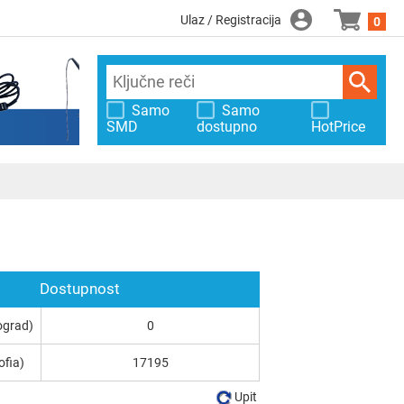
Ulaz / Registracija
0
Samo
Samo
SMD
dostupno
HotPrice
Dostupnost
ograd)
0
ofia)
17195
Upit