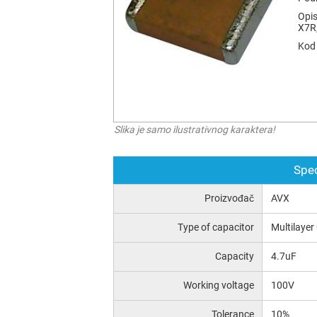
Opis
X7R,
Kod 
Slika je samo ilustrativnog karaktera!
Spec
Proizvođač
AVX
Type of capacitor
Multilayer
Capacity
4.7uF
Working voltage
100V
Tolerance
10%