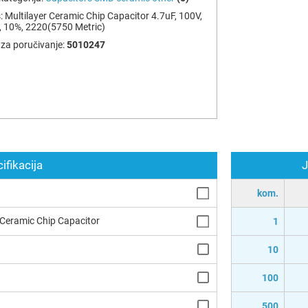
:
Multilayer Ceramic Chip Capacitor 4.7uF, 100V,
 10%, 2220(5750 Metric)
za poručivanje:
5010247
ifikacija
J
kom.
 Ceramic Chip Capacitor
1
10
100
500