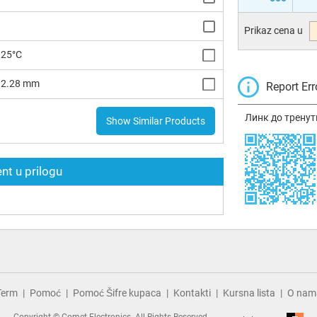
Prikaz cena u
125°C
x 2.28 mm
Report Err
Линк до тренут
Show Similar Products
t u prilogu
Term
Pomoć
Pomoć Šifre kupaca
Kontakti
Kursna lista
O nam