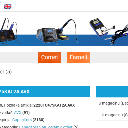
Comet
Farnell
er
(5)
75KAT2A AVX
U magacinu (Be
ET oznaka artikla:
22201C475KAT2A AVX
izvođač:
AVX
(91)
U magacinu (S
gorija:
Capacitors
(2130)
ategorija:
Capacitors SMD ceramic other
(5)