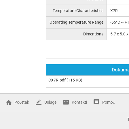
Temperature Characteristics
X7R
Operating Temperature Range
-55°C ~ +
Dimentions
5.7 x 5.0 
Dokumen
CX7R.pdf
(115 KB)
Početak
Usluge
Kontakti
Pomoć