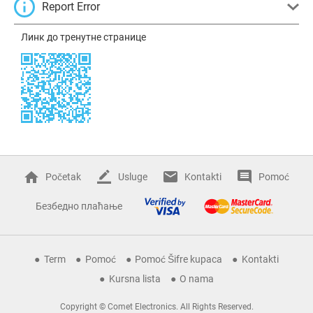
Report Error
Линк до тренутне странице
Početak
Usluge
Kontakti
Pomoć
Безбедно плаћање
Term
Pomoć
Pomoć Šifre kupaca
Kontakti
Kursna lista
O nama
Copyright © Comet Electronics. All Rights Reserved.