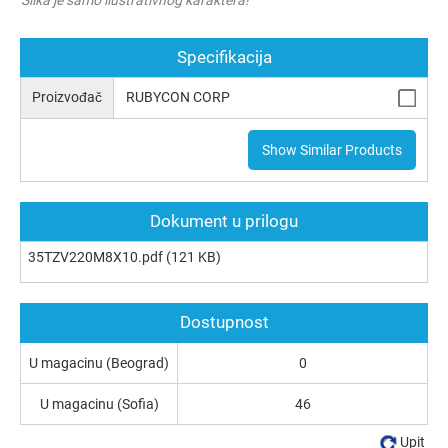
Specifikacija
Proizvođač
RUBYCON CORP
Show Similar Products
Dokument u prilogu
35TZV220M8X10.pdf
(121 KB)
Dostupnost
U magacinu (Beograd)
0
U magacinu (Sofia)
46
Upit