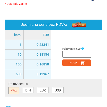
* Dok traju zalihe!
Jedinična cena bez PDV-a
kom.
EUR
1
0.23341
Pakovanje:
500
10
0.18154
Poruči
100
0.16858
500
0.12967
Prikaz cena u
DIN
EUR
USD
VPrz