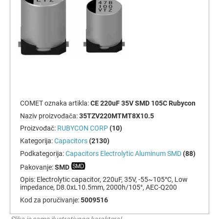
COMET oznaka artikla:
CE 220uF 35V SMD 105C Rubycon
Naziv proizvođača:
35TZV220MTMT8X10.5
Proizvođač:
RUBYCON CORP
(10)
Kategorija:
Capacitors
(2130)
Podkategorija:
Capacitors Electrolytic Aluminum SMD
(88)
Pakovanje:
SMD
Opis:
Electrolytic capacitor, 220uF, 35V, -55~105°C, Low
impedance, D8.0xL10.5mm, 2000h/105°, AEC-Q200
Kod za poručivanje:
5009516
Slika je samo ilustrativnog karaktera!