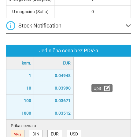
U magacinu (Sofia)
0
Stock Notification
Jedinična cena bez PDV-a
kom.
EUR
1
0.04948
10
0.03990
Upit
100
0.03671
1000
0.03512
Prikaz cena u
DIN
EUR
USD
VPrz