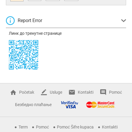
Report Error
Линк до тренутне странице
Početak
Usluge
Kontakti
Pomoć
Безбедно плаћање
Term
Pomoć
Pomoć Šifre kupaca
Kontakti