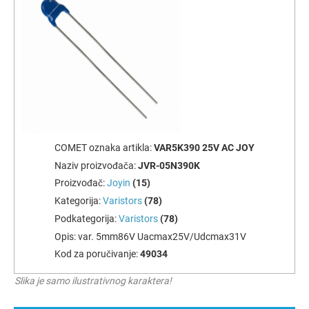
COMET oznaka artikla:
VAR5K390 25V AC JOY
Naziv proizvođača:
JVR-05N390K
Proizvođač:
Joyin
(15)
Kategorija:
Varistors
(78)
Podkategorija:
Varistors
(78)
Opis:
var. 5mm86V Uacmax25V/Udcmax31V
Kod za poručivanje:
49034
Slika je samo ilustrativnog karaktera!