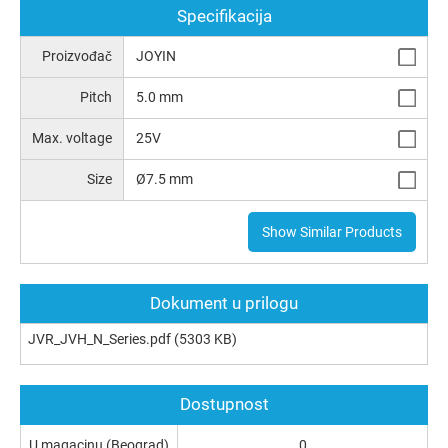
Specifikacija
Proizvođač
JOYIN
Pitch
5.0 mm
Max. voltage
25V
Size
Ø7.5 mm
Show Similar Products
Dokument u prilogu
JVR_JVH_N_Series.pdf
(5303 KB)
Dostupnost
U magacinu (Beograd)
0