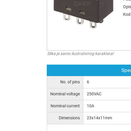
Opis
Kod 
Slika je samo ilustrativnog karaktera!
Spec
No. of pins
6
Nominal voltage
250VAC
Nominal current
10A
Dimensions
23x14x11mm