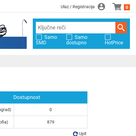
Ulaz / Registracija
0
Samo
Samo
SMD
dostupno
HotPrice
Dostupnost
ograd)
0
ofia)
879
Upit