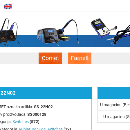
Comet
Farnell
-22N02
U magacinu (Be
ET oznaka artikla:
SS-22N02
v proizvođača:
SS000128
U magacinu (S
gorija:
Switches
(572)
ategorija:
Miniature Slide Switches
(12)