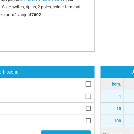
:
Slide switch, 6pins, 2 poles, solder terminal
za poručivanje:
47602
ifikacija
J
kom.
1
10
100