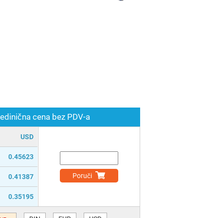
edinična cena bez PDV-a
USD
0.45623
Poruči
0.41387
0.35195