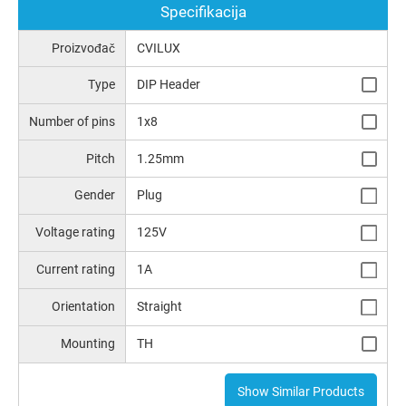
Specifikacija
Proizvođač
CVILUX
Type
DIP Header
Number of pins
1x8
Pitch
1.25mm
Gender
Plug
Voltage rating
125V
Current rating
1A
Orientation
Straight
Mounting
TH
Show Similar Products