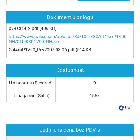
Dokument u prilogu
p99 CI44_2.pdf
(406 KB)
https://www.cvilux.com/uploads/3d/100/483/CI44xxP1V00-
NH/CI4408P1V00_NH.zip
CI44xxP1V00_Rev2007.03.06.pdf
(514 KB)
Dostupnost
U magacinu (Beograd)
0
U magacinu (Sofia)
1567
Upit
Jedinična cena bez PDV-a