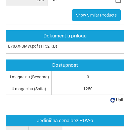
Show Similar Products
Dokument u prilogu
L78XX-UMW.pdf
(1152 KB)
Dostupnost
U magacinu (Beograd)
0
U magacinu (Sofia)
1250
Upit
Jedinična cena bez PDV-a