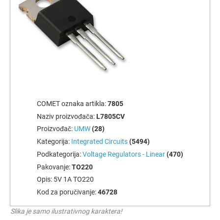
COMET oznaka artikla:
7805
Naziv proizvođača:
L7805CV
Proizvođač:
UMW
(28)
Kategorija:
Integrated Circuits
(5494)
Podkategorija:
Voltage Regulators - Linear
(470)
Pakovanje:
TO220
Opis:
5V 1A TO220
Kod za poručivanje:
46728
Slika je samo ilustrativnog karaktera!