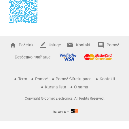
Početak
Usluge
Kontakti
Pomoć
Безбедно плаћање
Term
Pomoć
Pomoć Šifre kupaca
Kontakti
Kursna lista
O nama
Copyright © Comet Electronics. All Rights Reserved.