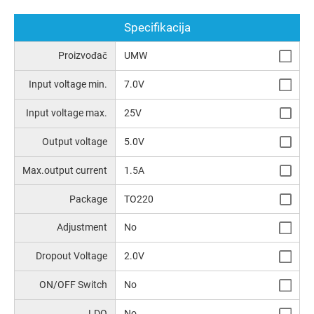
Specifikacija
Proizvođač
UMW
Input voltage min.
7.0V
Input voltage max.
25V
Output voltage
5.0V
Max.output current
1.5A
Package
TO220
Аdjustment
No
Dropout Voltage
2.0V
ON/OFF Switch
No
LDO
No