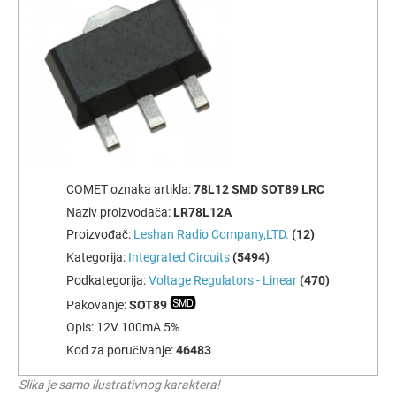
COMET oznaka artikla:
78L12 SMD SOT89 LRC
Naziv proizvođača:
LR78L12A
Proizvođač:
Leshan Radio Company,LTD.
(12)
Kategorija:
Integrated Circuits
(5494)
Podkategorija:
Voltage Regulators - Linear
(470)
Pakovanje:
SOT89
Opis:
12V 100mA 5%
Kod za poručivanje:
46483
Slika je samo ilustrativnog karaktera!