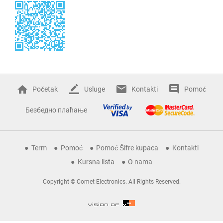
Početak
Usluge
Kontakti
Pomoć
Безбедно плаћање
Term
Pomoć
Pomoć Šifre kupaca
Kontakti
Kursna lista
O nama
Copyright © Comet Electronics. All Rights Reserved.