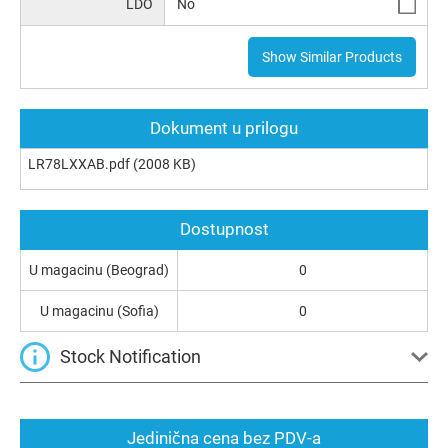
LDO
No
Show Similar Products
Dokument u prilogu
LR78LXXAB.pdf
(2008 KB)
Dostupnost
U magacinu (Beograd)
0
U magacinu (Sofia)
0
Stock Notification
Jedinična cena bez PDV-a