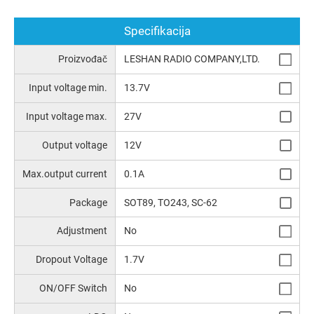
Specifikacija
Proizvođač
LESHAN RADIO COMPANY,LTD.
Input voltage min.
13.7V
Input voltage max.
27V
Output voltage
12V
Max.output current
0.1A
Package
SOT89, TO243, SC-62
Аdjustment
No
Dropout Voltage
1.7V
ON/OFF Switch
No