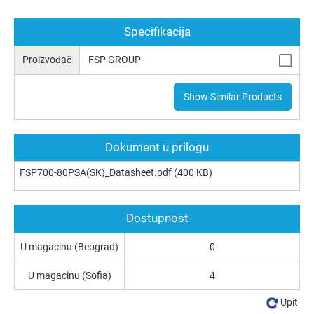
Specifikacija
Proizvođač
FSP GROUP
Show Similar Products
Dokument u prilogu
FSP700-80PSA(SK)_Datasheet.pdf
(400 KB)
Dostupnost
U magacinu (Beograd)
0
U magacinu (Sofia)
4
Upit