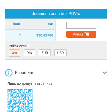
Jedinična cena bez PDV-a
kom.
USD
Poruči
1
130.82780
Prikaz cena u
DIN
EUR
USD
VPrz
Report Error
Линк до тренутне странице