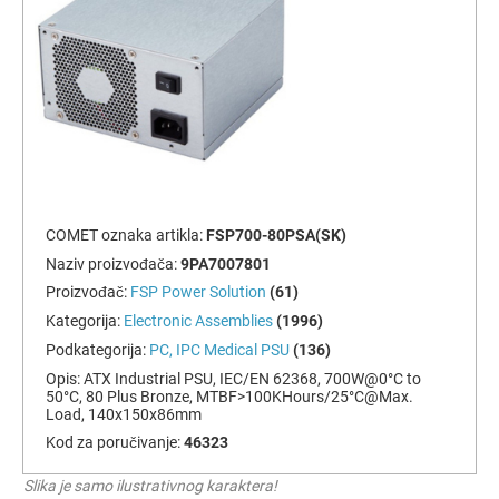
COMET oznaka artikla:
FSP700-80PSA(SK)
Naziv proizvođača:
9PA7007801
Proizvođač:
FSP Power Solution
(61)
Kategorija:
Electronic Assemblies
(1996)
Podkategorija:
PC, IPC Medical PSU
(136)
Opis:
ATX Industrial PSU, IEC/EN 62368, 700W@0°C to
50°C, 80 Plus Bronze, MTBF>100KHours/25°C@Max.
Load, 140x150x86mm
Kod za poručivanje:
46323
Slika je samo ilustrativnog karaktera!