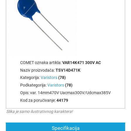
COMET oznaka artikla:
VAR14K471 300V AC
Naziv proizvođača:
TSV14D471K
Kategorija:
Varistors
(78)
Podkategorija:
Varistors
(78)
Opis:
var. 14mm470V Uacmax300V/Udcmax385V
Kod za poručivanje:
44179
Slika je samo ilustrativnog karaktera!
Specifikacija