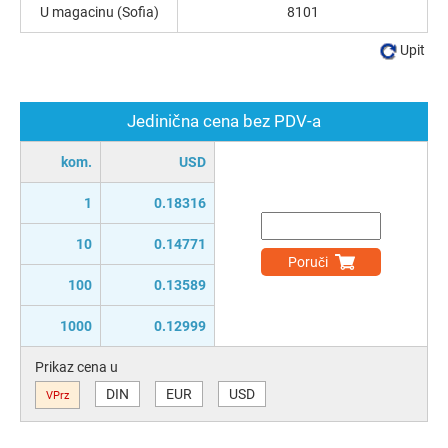
U magacinu (Sofia)
8101
Upit
Jedinična cena bez PDV-a
kom.
USD
1
0.18316
10
0.14771
Poruči
100
0.13589
1000
0.12999
Prikaz cena u
DIN
EUR
USD
VPrz