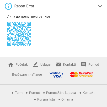
Report Error
Линк до тренутне странице
Početak
Usluge
Kontakti
Pomoć
Безбедно плаћање
Term
Pomoć
Pomoć Šifre kupaca
Kontakti
Kursna lista
O nama