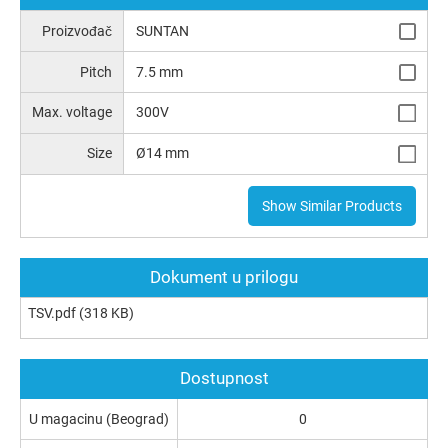
Proizvođač
SUNTAN
Pitch
7.5 mm
Max. voltage
300V
Size
Ø14 mm
Show Similar Products
Dokument u prilogu
TSV.pdf
(318 KB)
Dostupnost
U magacinu (Beograd)
0