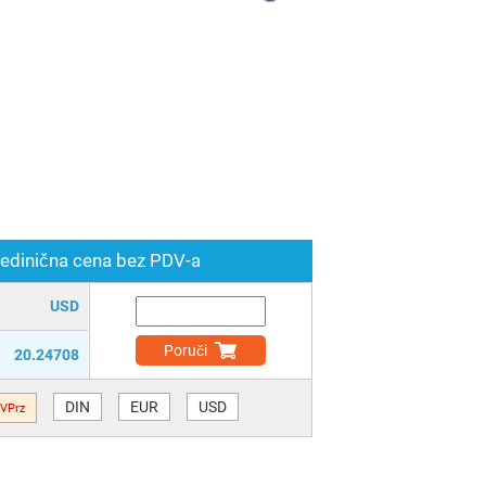
edinična cena bez PDV-a
USD
Poruči
20.24708
DIN
EUR
USD
VPrz