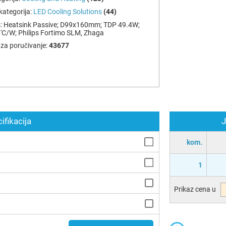
ategorija:
LED Cooling Solutions
(44)
:
Heatsink Passive; D99x160mm; TDP 49.4W;
'C/W; Philips Fortimo SLM, Zhaga
za poručivanje:
43677
ifikacija
J
kom.
1
Prikaz cena u