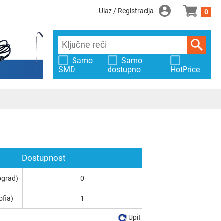
Ulaz / Registracija
0
Samo
Samo
SMD
dostupno
HotPrice
Dostupnost
ograd)
0
ofia)
1
Upit