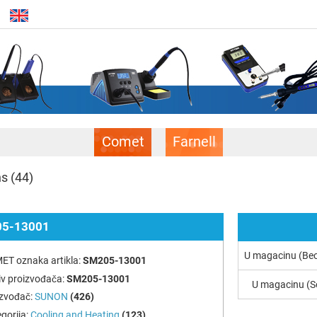
Comet
Farnell
ns
(44)
5-13001
U magacinu (Be
ET oznaka artikla:
SM205-13001
v proizvođača:
SM205-13001
U magacinu (S
izvođač:
SUNON
(426)
gorija:
Cooling and Heating
(123)