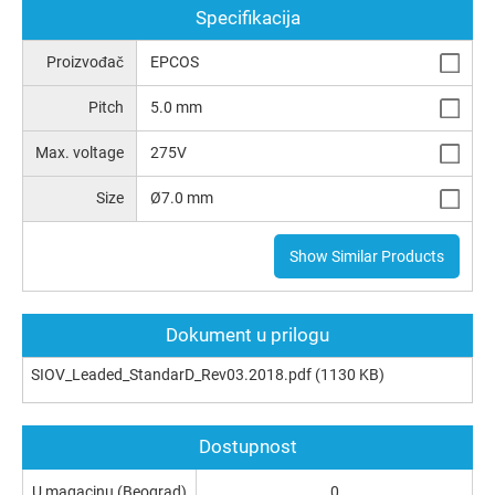
Specifikacija
Proizvođač
EPCOS
Pitch
5.0 mm
Max. voltage
275V
Size
Ø7.0 mm
Show Similar Products
Dokument u prilogu
SIOV_Leaded_StandarD_Rev03.2018.pdf
(1130 KB)
Dostupnost
U magacinu (Beograd)
0