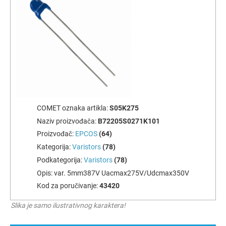
COMET oznaka artikla:
S05K275
Naziv proizvođača:
B72205S0271K101
Proizvođač:
EPCOS
(64)
Kategorija:
Varistors
(78)
Podkategorija:
Varistors
(78)
Opis:
var. 5mm387V Uacmax275V/Udcmax350V
Kod za poručivanje:
43420
Slika je samo ilustrativnog karaktera!