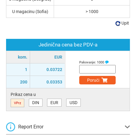
U magacinu (Sofia)
> 1000
Upit
Jedinična cena bez PDV-a
kom.
EUR
Pakovanje:
1000
1
0.03722
Poruči
200
0.03353
Prikaz cena u
DIN
EUR
USD
VPrz
Report Error