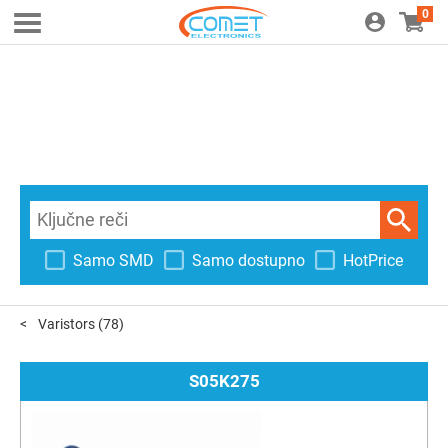
0
Samo SMD
Samo dostupno
HotPrice
Varistors
(78)
S05K275