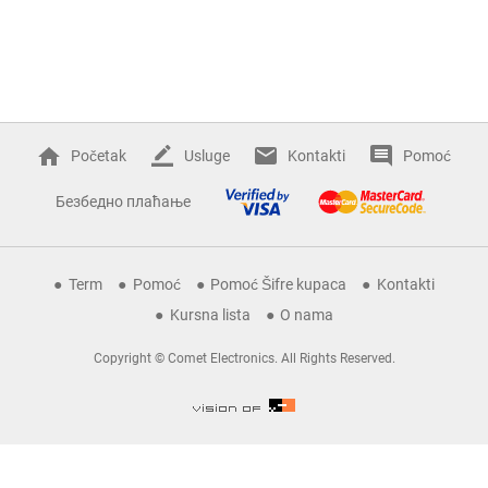
Početak
Usluge
Kontakti
Pomoć
Безбедно плаћање
Term
Pomoć
Pomoć Šifre kupaca
Kontakti
Kursna lista
O nama
Copyright © Comet Electronics. All Rights Reserved.