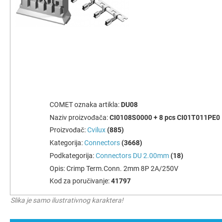
COMET oznaka artikla:
DU08
Naziv proizvođača:
CI0108S0000 + 8 pcs CI01T011PE0
Proizvođač:
Cvilux
(885)
Kategorija:
Connectors
(3668)
Podkategorija:
Connectors DU 2.00mm
(18)
Opis:
Crimp Term.Conn. 2mm 8P 2A/250V
Kod za poručivanje:
41797
Slika je samo ilustrativnog karaktera!