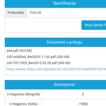
Specifikacija
Proizvođač
CVILUX
Show Similar 
Dokument u prilogu
a64.pdf
(533 KB)
CI01xxS00x0_Rev2023.11.03.pdf
(283 KB)
CI01T011PE0_Rev2012.05.28.pdf
(500 KB)
https://www.cvilux.com/uploads/3d/100/324/CI01xxS0000/CI010
Dostupnost
U magacinu (Beograd)
0
U magacinu (Sofia)
> 5000