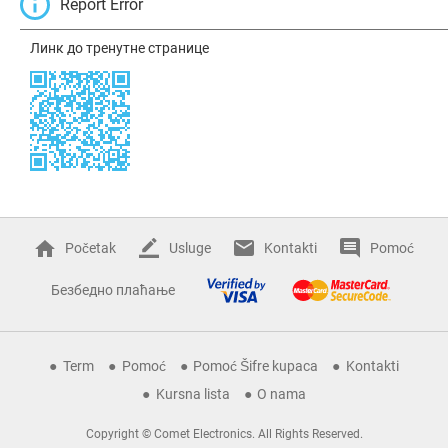
Report Error
Линк до тренутне странице
Početak
Usluge
Kontakti
Pomoć
Безбедно плаћање
Term
Pomoć
Pomoć Šifre kupaca
Kontakti
Kursna lista
O nama
Copyright © Comet Electronics. All Rights Reserved.