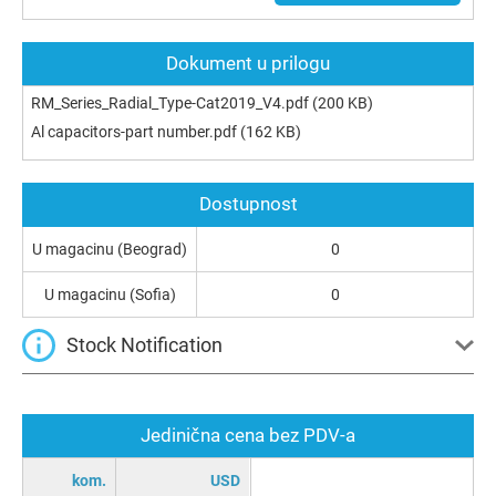
Dokument u prilogu
RM_Series_Radial_Type-Cat2019_V4.pdf
(200 KB)
Al capacitors-part number.pdf
(162 KB)
Dostupnost
U magacinu (Beograd)
0
U magacinu (Sofia)
0
Stock Notification
Jedinična cena bez PDV-a
kom.
USD