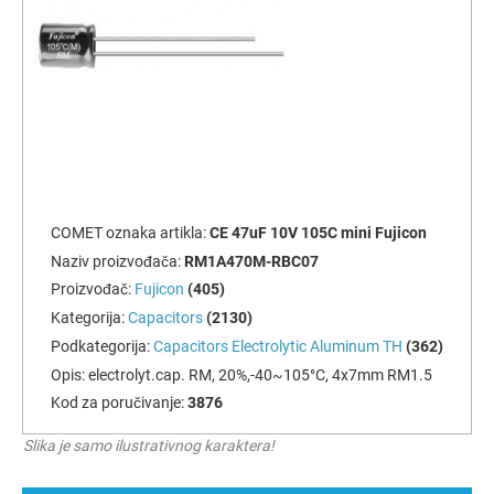
COMET oznaka artikla:
CE 47uF 10V 105C mini Fujicon
Naziv proizvođača:
RM1A470M-RBC07
Proizvođač:
Fujicon
(405)
Kategorija:
Capacitors
(2130)
Podkategorija:
Capacitors Electrolytic Aluminum TH
(362)
Opis:
electrolyt.cap. RM, 20%,-40~105°C, 4x7mm RM1.5
Kod za poručivanje:
3876
Slika je samo ilustrativnog karaktera!