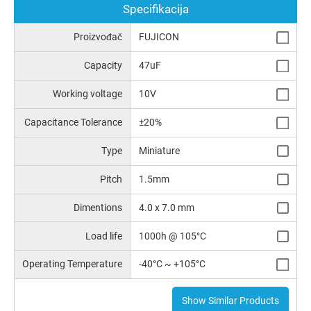
Specifikacija
Proizvođač
FUJICON
Capacity
47uF
Working voltage
10V
Capacitance Tolerance
±20%
Type
Miniature
Pitch
1.5mm
Dimentions
4.0 x 7.0 mm
Load life
1000h @ 105°C
Operating Temperature
-40°C ~ +105°C
Show Similar Products