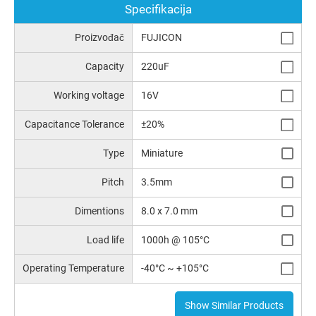
Specifikacija
Proizvođač
FUJICON
Capacity
220uF
Working voltage
16V
Capacitance Tolerance
±20%
Type
Miniature
Pitch
3.5mm
Dimentions
8.0 x 7.0 mm
Load life
1000h @ 105°C
Operating Temperature
-40°C ~ +105°C
Show Similar Products