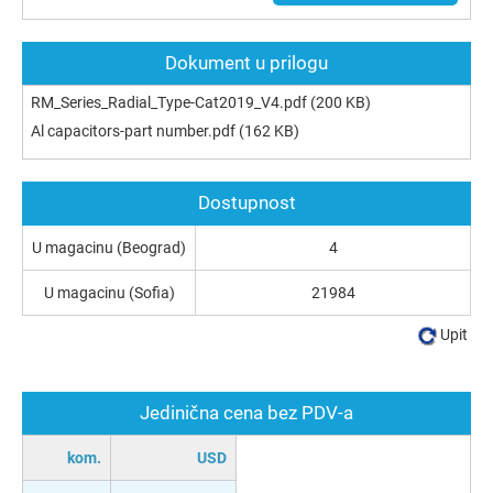
Dokument u prilogu
RM_Series_Radial_Type-Cat2019_V4.pdf
(200 KB)
Al capacitors-part number.pdf
(162 KB)
Dostupnost
U magacinu (Beograd)
4
U magacinu (Sofia)
21984
Upit
Jedinična cena bez PDV-a
kom.
USD