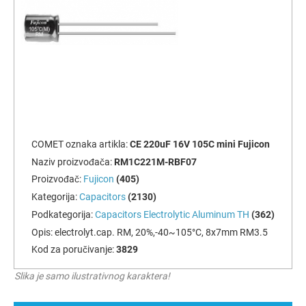
COMET oznaka artikla:
CE 220uF 16V 105C mini Fujicon
Naziv proizvođača:
RM1C221M-RBF07
Proizvođač:
Fujicon
(405)
Kategorija:
Capacitors
(2130)
Podkategorija:
Capacitors Electrolytic Aluminum TH
(362)
Opis:
electrolyt.cap. RM, 20%,-40~105°C, 8x7mm RM3.5
Kod za poručivanje:
3829
Slika je samo ilustrativnog karaktera!