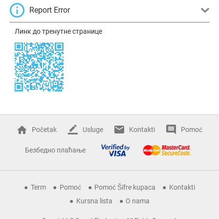
Report Error
Линк до тренутне странице
Početak
Usluge
Kontakti
Pomoć
Безбедно плаћање
Term
Pomoć
Pomoć Šifre kupaca
Kontakti
Kursna lista
O nama