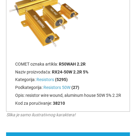
COMET oznaka artikla:
R50WAH 2.2R
Naziv proizvođača:
RX24-50W 2.2R 5%
Kategorija:
Resistors
(5295)
Podkategorija:
Resistors 50W
(27)
Opis:
resistor wire wound, aluminum house 50W 5% 2.2R
Kod za poručivanje:
38210
Slika je samo ilustrativnog karaktera!