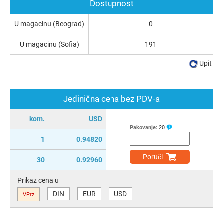
Dostupnost
U magacinu (Beograd)
0
U magacinu (Sofia)
191
Upit
Jedinična cena bez PDV-a
kom.
USD
Pakovanje:
20
1
0.94820
Poruči
30
0.92960
Prikaz cena u
DIN
EUR
USD
VPrz