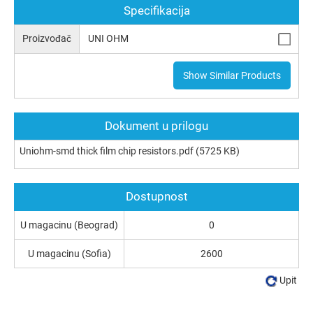
Specifikacija
Proizvođač
UNI OHM
Show Similar Products
Dokument u prilogu
Uniohm-smd thick film chip resistors.pdf
(5725 KB)
Dostupnost
U magacinu (Beograd)
0
U magacinu (Sofia)
2600
Upit