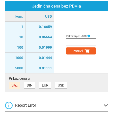
Jedinična cena bez PDV-a
kom.
USD
1
0.16659
Pakovanje:
5000
10
0.06664
100
0.01999
Poruči
1000
0.01444
5000
0.01111
Prikaz cena u
DIN
EUR
USD
VPrz
Report Error