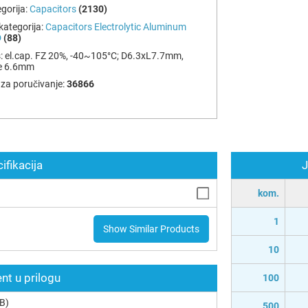
gorija:
Capacitors
(2130)
ategorija:
Capacitors Electrolytic Aluminum
D
(88)
:
el.cap. FZ 20%, -40~105°C; D6.3xL7.7mm,
e 6.6mm
za poručivanje:
36866
ifikacija
J
kom.
1
Show Similar Products
10
t u prilogu
100
B)
500