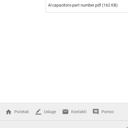
Al capacitors-part number.pdf
(162 KB)
Početak
Usluge
Kontakti
Pomoć