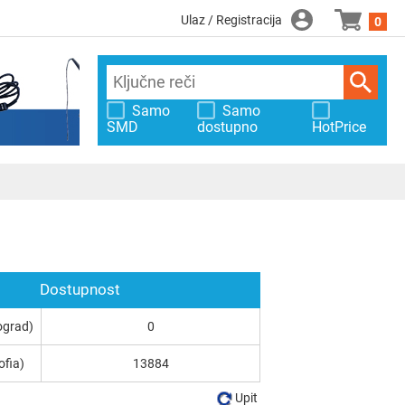
Ulaz / Registracija
0
Samo
Samo
SMD
dostupno
HotPrice
Dostupnost
ograd)
0
ofia)
13884
Upit