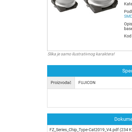
Kate
Podk
SM
Opis
bas
Kod 
Slika je samo ilustrativnog karaktera!
Spec
Proizvođač
FUJICON
Dokumen
FZ_Series_Chip_Type-Cat2019_V4.pdf
(234 K