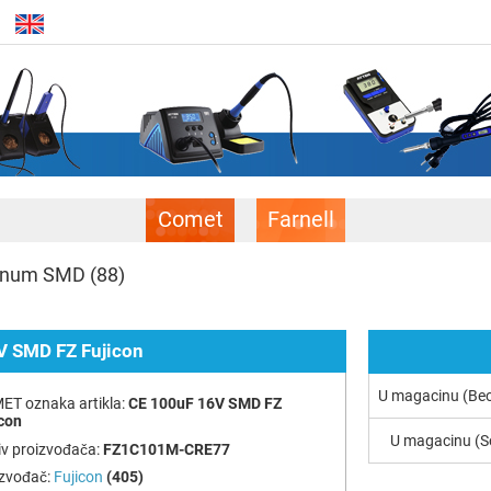
Comet
Farnell
uminum SMD
(88)
V SMD FZ Fujicon
U magacinu (Be
ET oznaka artikla:
CE 100uF 16V SMD FZ
con
U magacinu (S
v proizvođača:
FZ1C101M-CRE77
izvođač:
Fujicon
(405)