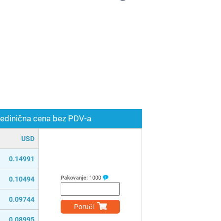
edinična cena bez PDV-a
USD
0.14991
Pakovanje:
1000
0.10494
0.09744
Poruči
0.08995