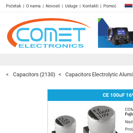
Početak
O nama
Novosti
Usluge
Kontakti
Pomoć
Capacitors
(2130)
Capacitors Electrolytic Al
CE 100uF 16
COM
Fuji
Nazi
Pro