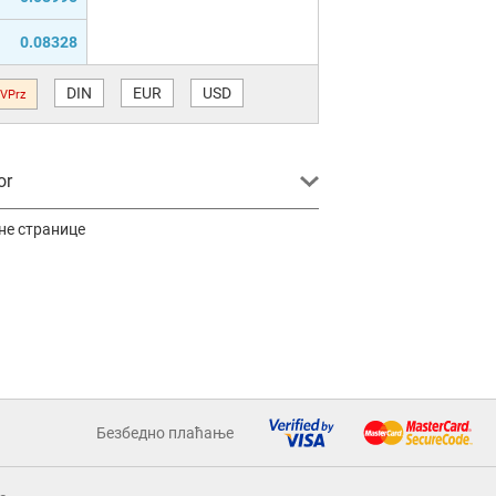
0.08328
DIN
EUR
USD
VPrz
or
не странице
Безбедно плаћање