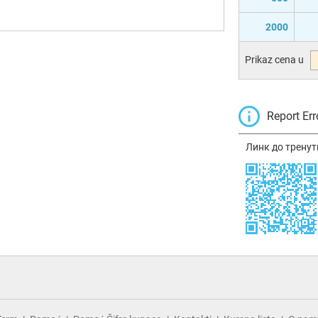
2000
Prikaz cena u
Report Err
Линк до тренут