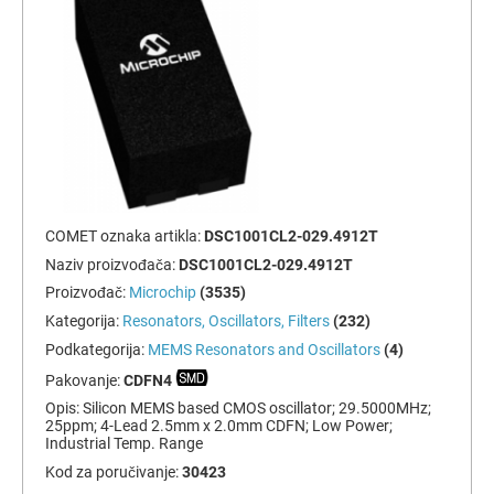
COMET oznaka artikla:
DSC1001CL2-029.4912T
Naziv proizvođača:
DSC1001CL2-029.4912T
Proizvođač:
Microchip
(3535)
Kategorija:
Resonators, Oscillators, Filters
(232)
Podkategorija:
MEMS Resonators and Oscillators
(4)
Pakovanje:
CDFN4
Opis:
Silicon MEMS based CMOS oscillator; 29.5000MHz;
25ppm; 4-Lead 2.5mm x 2.0mm CDFN; Low Power;
Industrial Temp. Range
Kod za poručivanje:
30423