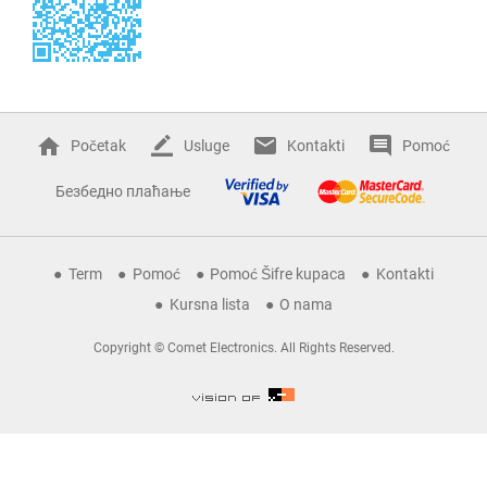
Početak
Usluge
Kontakti
Pomoć
Безбедно плаћање
Term
Pomoć
Pomoć Šifre kupaca
Kontakti
Kursna lista
O nama
Copyright © Comet Electronics. All Rights Reserved.