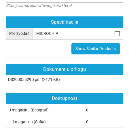
Slika je samo ilustrativnog karaktera!
Specifikacija
Proizvođač
MICROCHIP
Show Similar Products
Dokument u prilogu
DS20005529D.pdf
(2171 KB)
Dostupnost
U magacinu (Beograd)
0
U magacinu (Sofia)
0