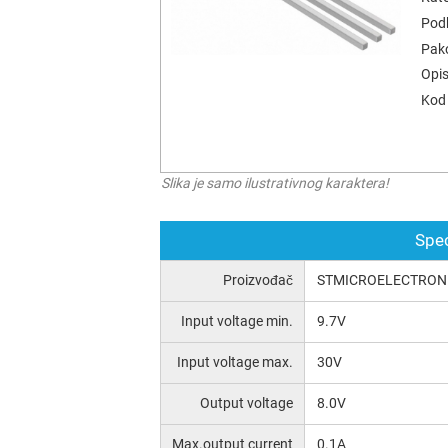
Podk
Pak
Opis
Kod 
Slika je samo ilustrativnog karaktera!
Spec
Proizvođač
STMICROELECTRON
Input voltage min.
9.7V
Input voltage max.
30V
Output voltage
8.0V
Max.output current
0.1A