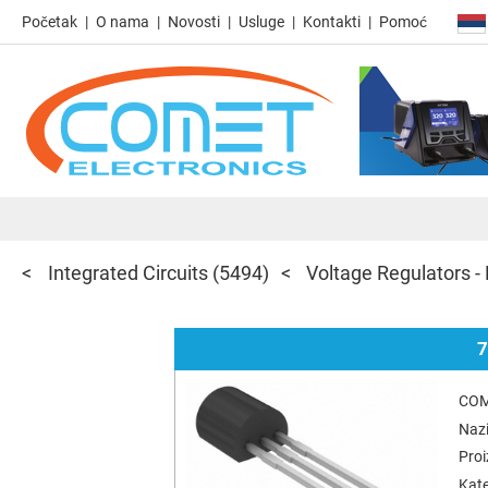
Početak
O nama
Novosti
Usluge
Kontakti
Pomoć
Integrated Circuits
(5494)
Voltage Regulators - 
7
COM
Nazi
Pro
Kate