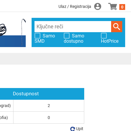
Ulaz / Registracija
0
Samo
Samo
SMD
dostupno
HotPrice
Dostupnost
ograd)
2
ofia)
0
Upit