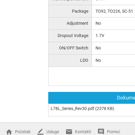
Package
TO92, TO226, SC-51
Аdjustment
No
Dropout Voltage
1.7V
ON/OFF Switch
No
LDO
No
Dokumen
L78L_Series_Rev30.pdf
(2378 KB)
Početak
Usluge
Kontakti
Pomoć