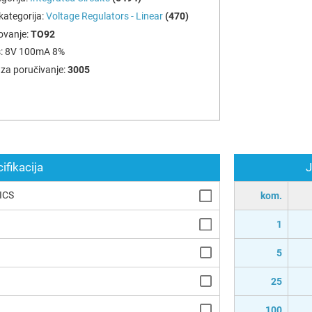
ategorija:
Voltage Regulators - Linear
(470)
ovanje:
TO92
:
8V 100mA 8%
za poručivanje:
3005
ifikacija
J
ICS
kom.
1
5
25
100