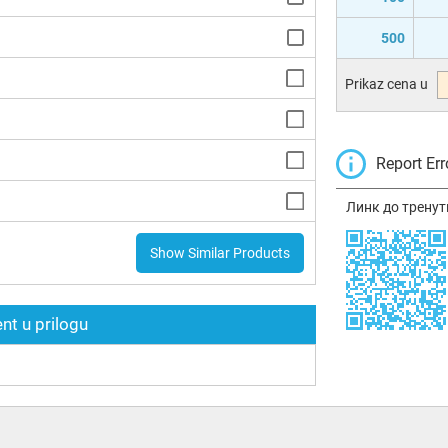
500
Prikaz cena u
Report Err
Линк до тренут
Show Similar Products
t u prilogu