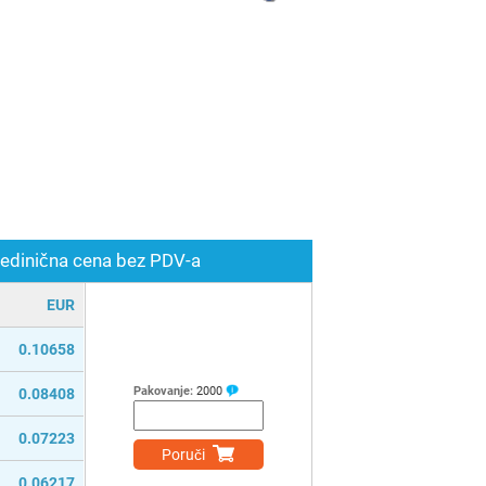
edinična cena bez PDV-a
EUR
0.10658
Pakovanje:
2000
0.08408
0.07223
Poruči
0.06217