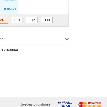
0.05921
DIN
EUR
USD
VPrz
or
не странице
Безбедно плаћање