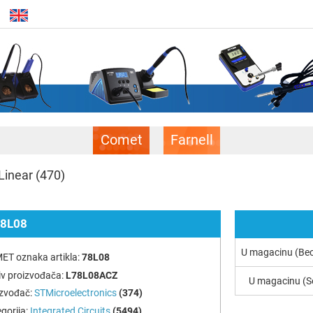
Comet
Farnell
Linear
(470)
8L08
U magacinu (Be
ET oznaka artikla:
78L08
v proizvođača:
L78L08ACZ
U magacinu (S
izvođač:
STMicroelectronics
(374)
gorija:
Integrated Circuits
(5494)