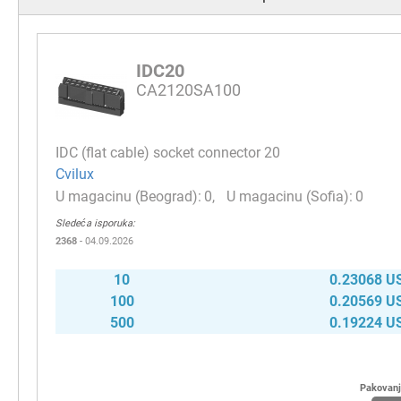
IDC20
CA2120SA100
IDC (flat cable) socket connector 20
Cvilux
0
0
Sledeća isporuka:
2368
- 04.09.2026
10
0.23068 U
100
0.20569 U
500
0.19224 U
Pakovan