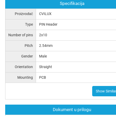
Specifikacija
Proizvođač
CVILUX
Type
PIN Header
Number of pins
2x10
Pitch
2.54mm
Gender
Male
Orientation
Straight
Mounting
PCB
Show Simila
Dokument u prilogu