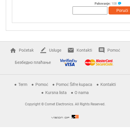
Pakovanje:
108
Poruči
Početak
Usluge
Kontakti
Pomoć
Безбедно плаћање
Term
Pomoć
Pomoć Šifre kupaca
Kontakti
Kursna lista
O nama
Copyright © Comet Electronics. All Rights Reserved.