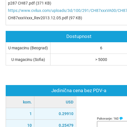
p287 CH87.pdf
(371 KB)
https://www.cvilux.com/uploads/3d/100/291/CH87xxxVA00/CH8
CH87xxxVxxx_Rev2013.12.05.pdf
(97 KB)
Dostupnost
U magacinu (Beograd)
6
U magacinu (Sofia)
> 5000
Jedinična cena bez PDV-a
kom.
USD
1
0.29910
Pakovanje:
160
10
0.25479