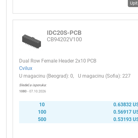
Upit
IDC20S-PCB
CB94202V100
Dual Row Female Header 2х10 PCB
Cvilux
0
227
Sledeća isporuka:
1080
- 07.10.2026
10
0.63832 U
100
0.56917 U
500
0.53193 U