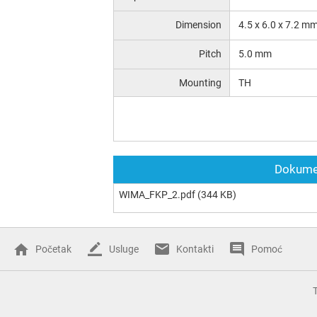
Dimension
4.5 x 6.0 x 7.2 m
Pitch
5.0 mm
Mounting
TH
Dokumen
WIMA_FKP_2.pdf
(344 KB)
Početak
Usluge
Kontakti
Pomoć