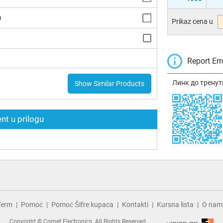
m
Prikaz cena u
Report Err
Линк до тренут
Show Similar Products
t u prilogu
Term
Pomoć
Pomoć Šifre kupaca
Kontakti
Kursna lista
O nam
Copyright © Comet Electronics. All Rights Reserved.