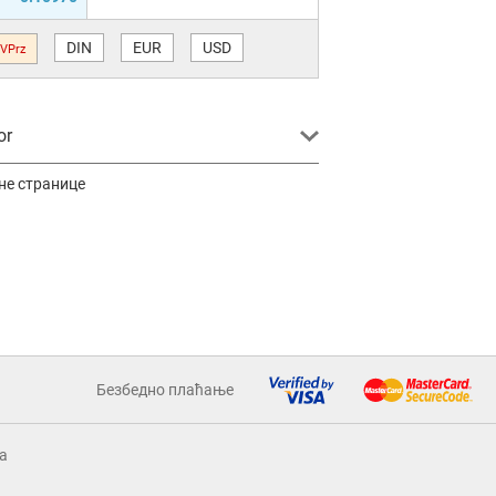
DIN
EUR
USD
VPrz
or
не странице
Безбедно плаћање
a