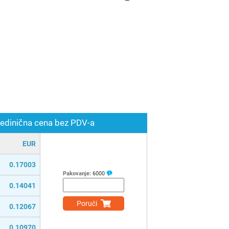
edinična cena bez PDV-a
EUR
0.17003
Pakovanje:
6000
0.14041
Poruči
0.12067
0.10970