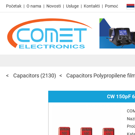
Početak
O nama
Novosti
Usluge
Kontakti
Pomoć
Capacitors
(2130)
Capacitors Polypropilene fi
CW 150pF 6
COM
Nazi
Pro
Kate