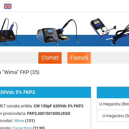
Comet
Farnell
lm "Wima" FKP
(35)
30Vdc 5% FKP2
U magacinu (Be
ET oznaka artikla:
CW 150pF 630Vdc 5% FKP2
v proizvođača:
FKP2J001501D00JSSD
U magacinu (S
izvođač:
Wima
(131)
gorija:
Capacitors
(2130)