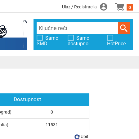
Ulaz / Registracija
0
Samo
Samo
SMD
dostupno
HotPrice
Dostupnost
ograd)
0
ofia)
11531
Upit