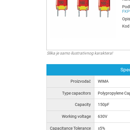
Podk
FKP
Opis
Kod 
Slika je samo ilustrativnog karaktera!
Spec
Proizvođač
WIMA
Type capacitors
Polypropylene Ca
Capacity
150pF
Working voltage
630V
Capacitance Tolerance
±5%