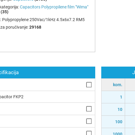
ategorija:
Capacitors Polypropilene film "Wima"
(35)
:
Polypropylene 250Vac/1kHz 4.5x6x7.2 RM5
za poručivanje:
29168
ifikacija
J
kom.
pacitor FKP2
1
10
100
1000