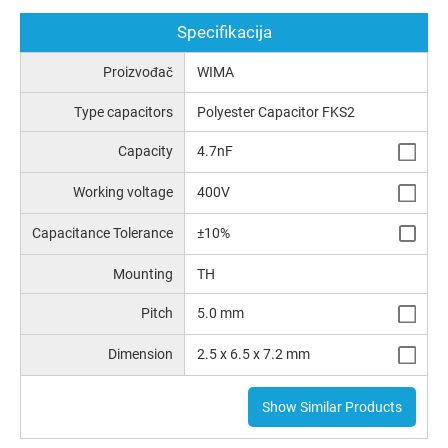
Specifikacija
Proizvođač
WIMA
Type capacitors
Polyester Capacitor FKS2
Capacity
4.7nF
Working voltage
400V
Capacitance Tolerance
±10%
Mounting
TH
Pitch
5.0 mm
Dimension
2.5 x 6.5 x 7.2 mm
Show Similar Products