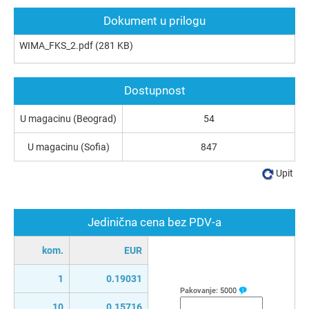
Dokument u prilogu
WIMA_FKS_2.pdf
(281 KB)
Dostupnost
U magacinu (Beograd)
54
U magacinu (Sofia)
847
Upit
Jedinična cena bez PDV-a
kom.
EUR
1
0.19031
Pakovanje:
5000
10
0.15716