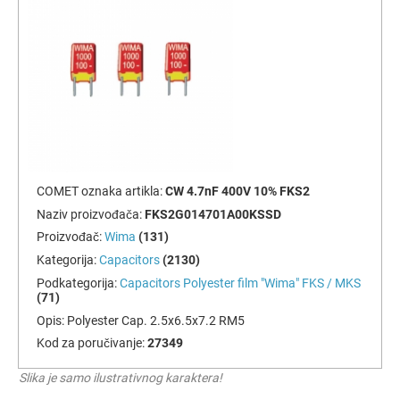
COMET oznaka artikla:
CW 4.7nF 400V 10% FKS2
Naziv proizvođača:
FKS2G014701A00KSSD
Proizvođač:
Wima
(131)
Kategorija:
Capacitors
(2130)
Podkategorija:
Capacitors Polyester film "Wima" FKS / MKS
(71)
Opis:
Polyester Cap. 2.5x6.5x7.2 RM5
Kod za poručivanje:
27349
Slika je samo ilustrativnog karaktera!