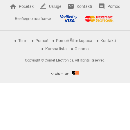
Početak
Usluge
Kontakti
Pomoć
Безбедно плаћање
Term
Pomoć
Pomoć Šifre kupaca
Kontakti
Kursna lista
O nama
Copyright © Comet Electronics. All Rights Reserved.