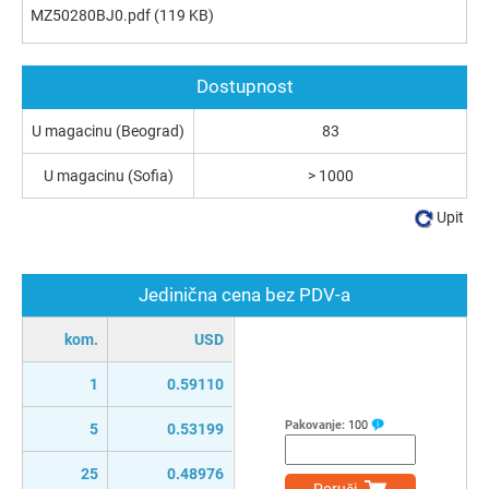
MZ50280BJ0.pdf
(119 KB)
Dostupnost
U magacinu (Beograd)
83
U magacinu (Sofia)
> 1000
Upit
Jedinična cena bez PDV-a
kom.
USD
1
0.59110
Pakovanje:
100
5
0.53199
25
0.48976