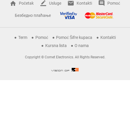
Početak
Usluge
Kontakti
Pomoć
Безбедно плаћање
Term
Pomoć
Pomoć Šifre kupaca
Kontakti
Kursna lista
O nama
Copyright © Comet Electronics. All Rights Reserved.