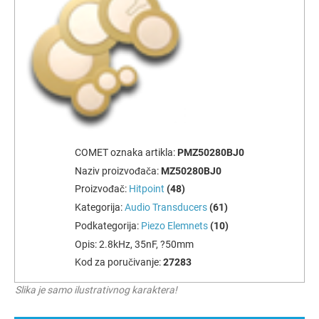
COMET oznaka artikla:
PMZ50280BJ0
Naziv proizvođača:
MZ50280BJ0
Proizvođač:
Hitpoint
(48)
Kategorija:
Audio Transducers
(61)
Podkategorija:
Piezo Elemnets
(10)
Opis:
2.8kHz, 35nF, ?50mm
Kod za poručivanje:
27283
Slika je samo ilustrativnog karaktera!