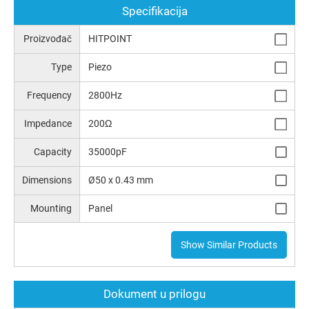
Specifikacija
Proizvođač
HITPOINT
Type
Piezo
Frequency
2800Hz
Impedance
200Ω
Capacity
35000pF
Dimensions
Ø50 x 0.43 mm
Mounting
Panel
Show Similar Products
Dokument u prilogu