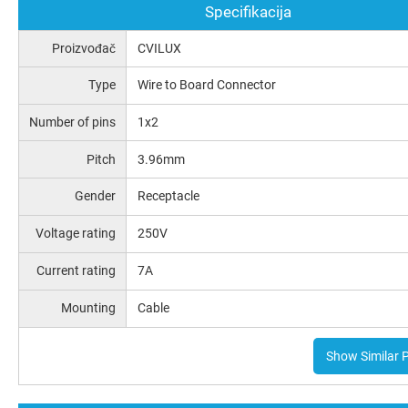
Specifikacija
Proizvođač
CVILUX
Type
Wire to Board Connector
Number of pins
1x2
Pitch
3.96mm
Gender
Receptacle
Voltage rating
250V
Current rating
7A
Mounting
Cable
Show Similar 