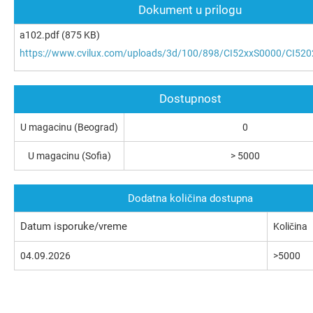
Dokument u prilogu
a102.pdf
(875 KB)
https://www.cvilux.com/uploads/3d/100/898/CI52xxS0000/CI520
Dostupnost
U magacinu (Beograd)
0
U magacinu (Sofia)
> 5000
Dodatna količina dostupna
Datum isporuke/vreme
Količina
04.09.2026
>5000