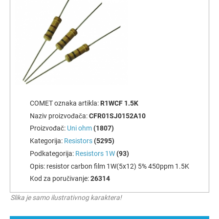
COMET oznaka artikla:
R1WCF 1.5K
Naziv proizvođača:
CFR01SJ0152A10
Proizvođač:
Uni ohm
(1807)
Kategorija:
Resistors
(5295)
Podkategorija:
Resistors 1W
(93)
Opis:
resistor carbon film 1W(5x12) 5% 450ppm 1.5K
Kod za poručivanje:
26314
Slika je samo ilustrativnog karaktera!