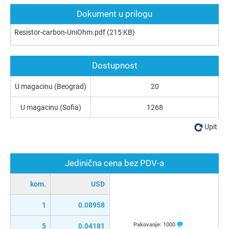
Dokument u prilogu
Resistor-carbon-UniOhm.pdf
(215 KB)
Dostupnost
U magacinu (Beograd)
20
U magacinu (Sofia)
1268
Upit
Jedinična cena bez PDV-a
kom.
USD
1
0.08958
Pakovanje:
1000
5
0.04181