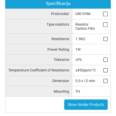
Specifikacija
Proizvođač
UNI OHM
Type resistors
Resistor
Carbon Film
Resistance
1.5kΩ
Power Rating
1W
Tolerance
±5%
Temperature Coefficient of Resistance
±450ppm/°C
Dimension
5.0 x 12 mm
Mounting
TH
Show Similar Products