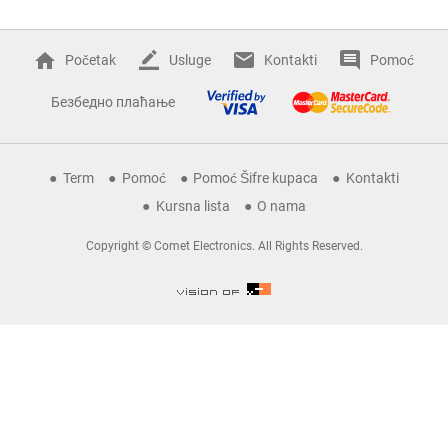
Početak
Usluge
Kontakti
Pomoć
Безбедно плаћање
Term
Pomoć
Pomoć Šifre kupaca
Kontakti
Kursna lista
O nama
Copyright © Comet Electronics. All Rights Reserved.