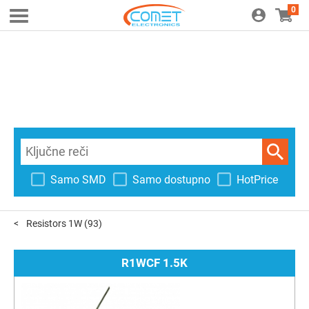
0
Samo SMD
Samo dostupno
HotPrice
Resistors 1W
(93)
R1WCF 1.5K