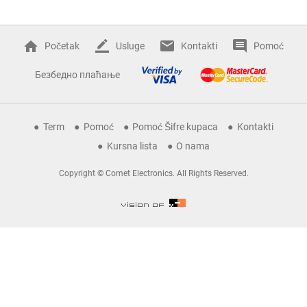
Početak
Usluge
Kontakti
Pomoć
Безбедно плаћање
Term
Pomoć
Pomoć Šifre kupaca
Kontakti
Kursna lista
O nama
Copyright © Comet Electronics. All Rights Reserved.