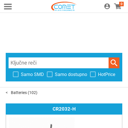
0
Samo SMD
Samo dostupno
HotPrice
Batteries
(102)
CR2032-H