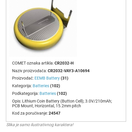
COMET oznaka artikla:
CR2032-H
Naziv proizvođača:
CR2032-VAY3-A10694
Proizvođač:
EEMB Battery
(31)
Kategorija:
Batteries
(102)
Podkategorija:
Batteries
(102)
Opis:
Lithium Coin Battery (Button Cell); 3.0V/210mAh;
PCB Mount, Horizontal, 15.2mm pitch
Kod za poručivanje:
24547
Slika je samo ilustrativnog karaktera!