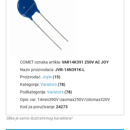
COMET oznaka artikla:
VAR14K391 250V AC JOY
Naziv proizvođača:
JVR-14N391K-L
Proizvođač:
Joyin
(15)
Kategorija:
Varistors
(78)
Podkategorija:
Varistors
(78)
Opis:
var. 14mm390V Uacmax250V/Udcmax320V
Kod za poručivanje:
24273
Slika je samo ilustrativnog karaktera!