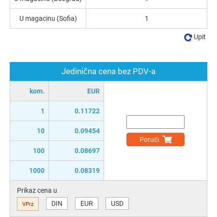
U magacinu (Sofia)
1
Upit
Jedinična cena bez PDV-a
kom.
EUR
1
0.11722
10
0.09454
Poruči
100
0.08697
1000
0.08319
Prikaz cena u
DIN
EUR
USD
VPrz