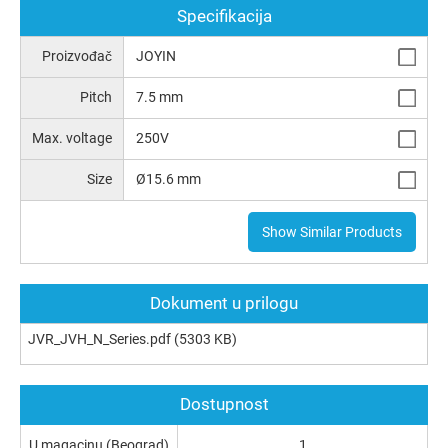
Specifikacija
Proizvođač
JOYIN
Pitch
7.5 mm
Max. voltage
250V
Size
Ø15.6 mm
Show Similar Products
Dokument u prilogu
JVR_JVH_N_Series.pdf
(5303 KB)
Dostupnost
U magacinu (Beograd)
1