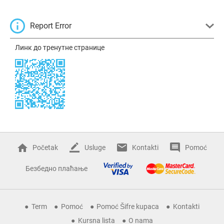
Report Error
Линк до тренутне странице
Početak
Usluge
Kontakti
Pomoć
Безбедно плаћање
Term
Pomoć
Pomoć Šifre kupaca
Kontakti
Kursna lista
O nama