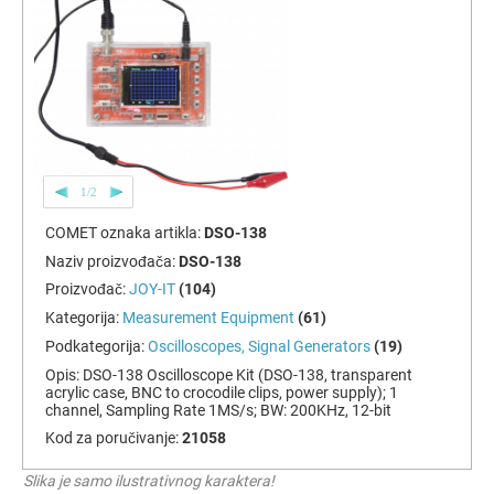
1/2
COMET oznaka artikla:
DSO-138
Naziv proizvođača:
DSO-138
Proizvođač:
JOY-IT
(104)
Kategorija:
Measurement Equipment
(61)
Podkategorija:
Oscilloscopes, Signal Generators
(19)
Opis:
DSO-138 Oscilloscope Kit (DSO-138, transparent
acrylic case, BNC to crocodile clips, power supply); 1
channel, Sampling Rate 1MS/s; BW: 200KHz, 12-bit
Kod za poručivanje:
21058
Slika je samo ilustrativnog karaktera!