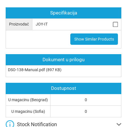
Specifikacija
Proizvođač
JOY-IT
Show Similar Products
Dokument u prilogu
DSO-138-Manual.pdf
(897 KB)
Dostupnost
U magacinu (Beograd)
0
U magacinu (Sofia)
0
Stock Notification