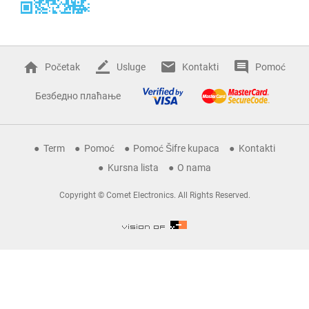
Početak
Usluge
Kontakti
Pomoć
Безбедно плаћање
Term
Pomoć
Pomoć Šifre kupaca
Kontakti
Kursna lista
O nama
Copyright © Comet Electronics. All Rights Reserved.