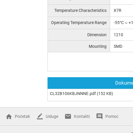
Temperature Characteristics
X7R
Operating Temperature Range
-55°C ~ +
Dimension
1210
Mounting
SMD
Dokumen
CL32B106KBJNNNE.pdf
(152 KB)
Početak
Usluge
Kontakti
Pomoć