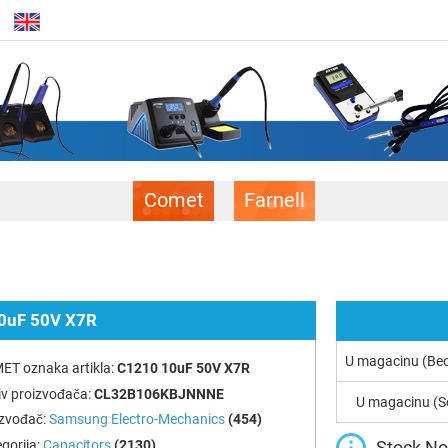
Comet
Farnell
0uF 50V X7R
U magacinu (Be
ET oznaka artikla:
C1210 10uF 50V X7R
v proizvođača:
CL32B106KBJNNNE
U magacinu (S
izvođač:
Samsung Electro-Mechanics
(454)
Stock Not
gorija:
Capacitors
(2130)