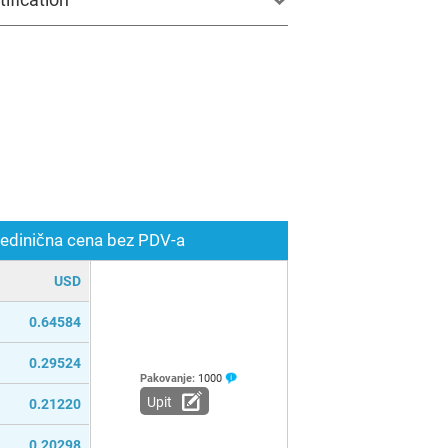
edinična cena bez PDV-a
USD
0.64584
0.29524
Pakovanje:
1000
Upit
0.21220
0.20298