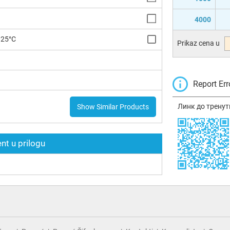
4000
125°C
Prikaz cena u
Report Err
Линк до тренут
Show Similar Products
t u prilogu