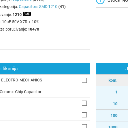
ategorija:
Capacitors SMD 1210
(41)
ovanje:
1210
:
10uF 50V X7R +-10%
za poručivanje:
18470
ifikacija
J
 ELECTRO-MECHANICS
kom.
 Ceramic Chip Capacitor
1
10
100
1000