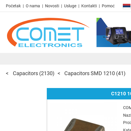
Početak
O nama
Novosti
Usluge
Kontakti
Pomoć
Capacitors
(2130)
Capacitors SMD 1210
(41)
C1210 1
COM
Nazi
Pro
Kate