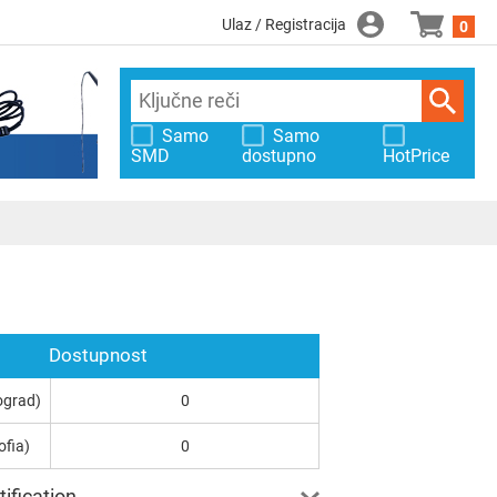
Ulaz / Registracija
0
Samo
Samo
SMD
dostupno
HotPrice
Dostupnost
ograd)
0
ofia)
0
ification