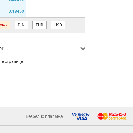
0.18453
DIN
EUR
USD
VPrz
or
не странице
Безбедно плаћање