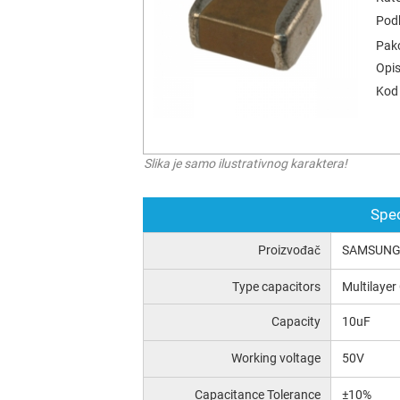
Podk
Pak
Opis
Kod 
Slika je samo ilustrativnog karaktera!
Spec
Proizvođač
SAMSUNG
Type capacitors
Multilayer
Capacity
10uF
Working voltage
50V
Capacitance Tolerance
±10%