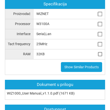
Specifikacija
Proizvođač
WIZNET
Processor
W3100A
Interface
Serial,Lan
Tact frequency
25MHz
RAM
32KB
Show Similar Products
Dokument u prilogu
WIZ1000_User Manual_v1.1.0.pdf
(1671 KB)
Dostupnost