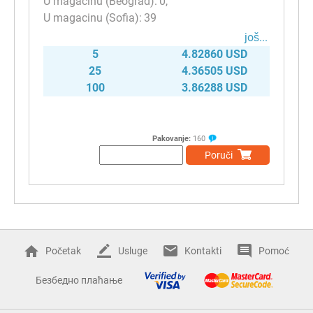
0
39
јоš...
5
4.82860 USD
25
4.36505 USD
100
3.86288 USD
Pakovanje:
160
Poruči
Početak
Usluge
Kontakti
Pomoć
Безбедно плаћање