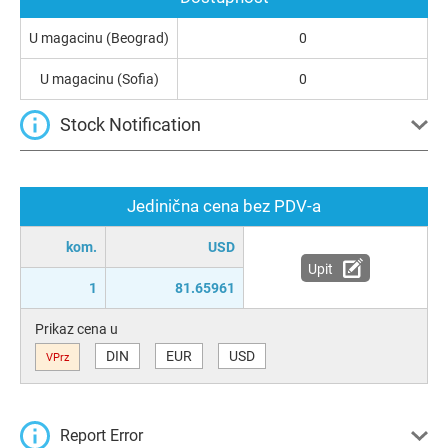
U magacinu (Beograd)
0
U magacinu (Sofia)
0
Stock Notification
Jedinična cena bez PDV-a
kom.
USD
Upit
1
81.65961
Prikaz cena u
DIN
EUR
USD
VPrz
Report Error