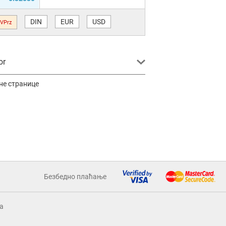
DIN
EUR
USD
VPrz
or
не странице
Безбедно плаћање
a