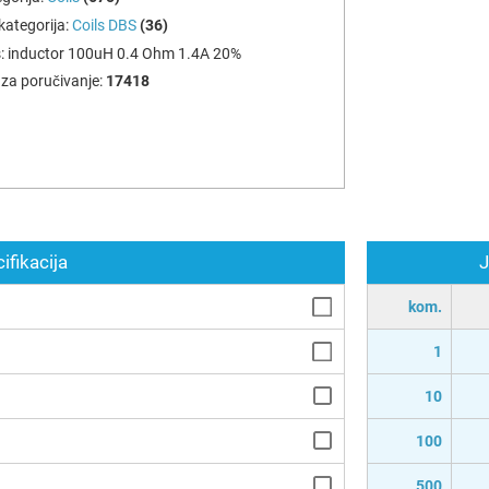
ategorija:
Coils DBS
(36)
:
inductor 100uH 0.4 Ohm 1.4A 20%
za poručivanje:
17418
ifikacija
J
kom.
1
10
100
500