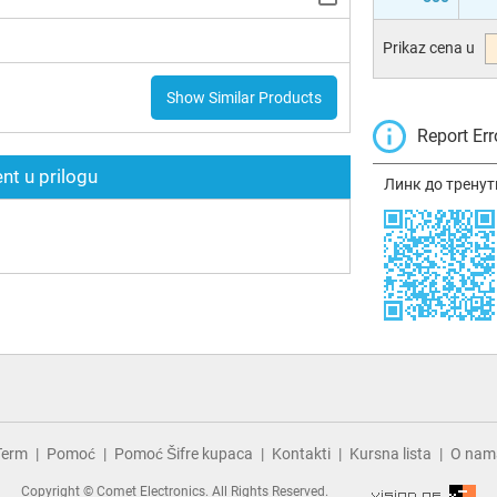
Prikaz cena u
Show Similar Products
Report Err
t u prilogu
Линк до тренут
Term
Pomoć
Pomoć Šifre kupaca
Kontakti
Kursna lista
O nam
Copyright © Comet Electronics. All Rights Reserved.