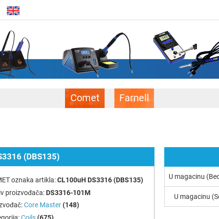
Comet
Farnell
3316 (DBS135)
U magacinu (Be
ET oznaka artikla:
CL100uH DS3316 (DBS135)
v proizvođača:
DS3316-101M
U magacinu (S
izvođač:
Core Master
(148)
gorija:
Coils
(675)