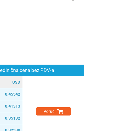
edinična cena bez PDV-a
USD
0.45542
0.41313
Poruči
0.35132
0.32530