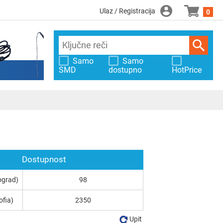
Ulaz / Registracija
0
Samo
Samo
SMD
dostupno
HotPrice
Dostupnost
ograd)
98
ofia)
2350
Upit