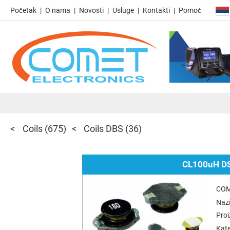
Početak
O nama
Novosti
Usluge
Kontakti
Pomoć
Coils
(675)
Coils DBS
(36)
CL100uH DS
COM
Nazi
Pro
Kate