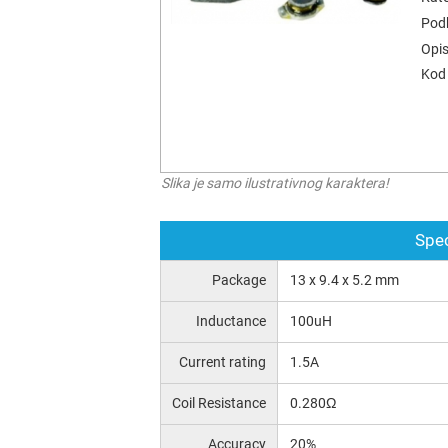
Podk
Opis
Kod 
Slika je samo ilustrativnog karaktera!
Spec
Package
13 x 9.4 x 5.2 mm
Inductance
100uH
Current rating
1.5A
Coil Resistance
0.280Ω
Accuracy
20%