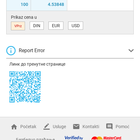
100
4.53848
Prikaz cena u
DIN
EUR
USD
VPrz
Report Error
Линк до тренутне странице
Početak
Usluge
Kontakti
Pomoć
Безбедно плаћање