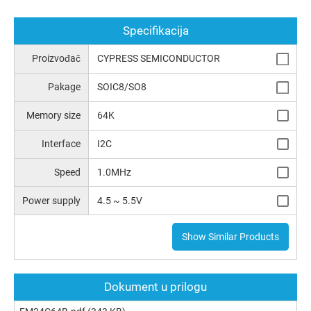
Specifikacija
Proizvođač
CYPRESS SEMICONDUCTOR
Pakage
SOIC8/SO8
Memory size
64K
Interface
I2C
Speed
1.0MHz
Power supply
4.5 ~ 5.5V
Show Similar Products
Dokument u prilogu