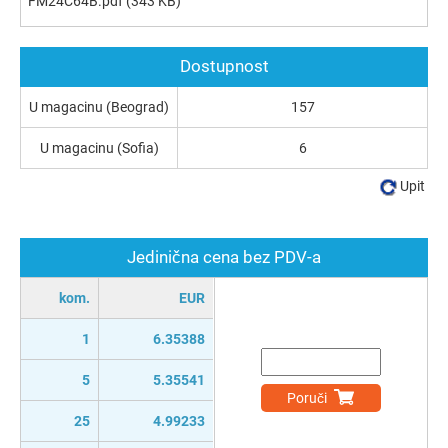
FM24C64B.pdf
(343 KB)
Dostupnost
U magacinu (Beograd)
157
U magacinu (Sofia)
6
Upit
Jedinična cena bez PDV-a
kom.
EUR
1
6.35388
5
5.35541
Poruči
25
4.99233