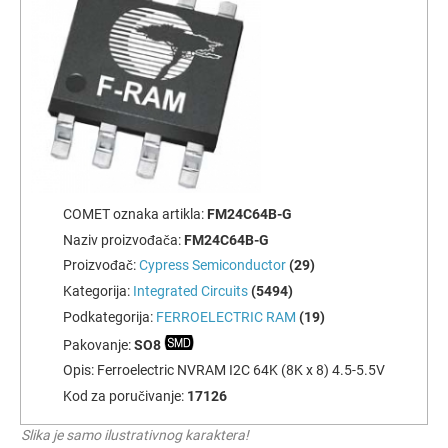
COMET oznaka artikla:
FM24C64B-G
Naziv proizvođača:
FM24C64B-G
Proizvođač:
Cypress Semiconductor
(29)
Kategorija:
Integrated Circuits
(5494)
Podkategorija:
FERROELECTRIC RAM
(19)
Pakovanje:
SO8
Opis:
Ferroelectric NVRAM I2C 64K (8K x 8) 4.5-5.5V
Kod za poručivanje:
17126
Slika je samo ilustrativnog karaktera!