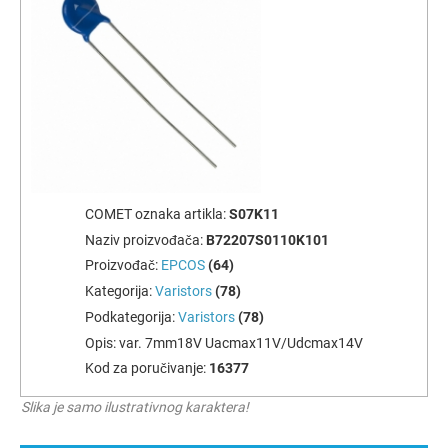
COMET oznaka artikla:
S07K11
Naziv proizvođača:
B72207S0110K101
Proizvođač:
EPCOS
(64)
Kategorija:
Varistors
(78)
Podkategorija:
Varistors
(78)
Opis:
var. 7mm18V Uacmax11V/Udcmax14V
Kod za poručivanje:
16377
Slika je samo ilustrativnog karaktera!