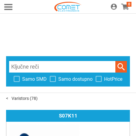
0
Samo SMD
Samo dostupno
HotPrice
Varistors
(78)
S07K11