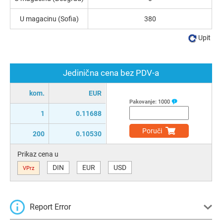
U magacinu (Sofia)
380
Upit
Jedinična cena bez PDV-a
kom.
EUR
Pakovanje:
1000
1
0.11688
Poruči
200
0.10530
Prikaz cena u
DIN
EUR
USD
VPrz
Report Error