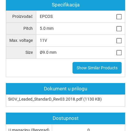
Specifikacija
Proizvođač
EPCOS
Pitch
5.0 mm
Max. voltage
11V
Size
Ø9.0 mm
Show Similar Products
Dokument u prilogu
SIOV_Leaded_StandarD_Rev03.2018.pdf
(1130 KB)
Dostupnost
U magacinu (Beograd)
0