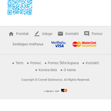
Početak
Usluge
Kontakti
Pomoć
Безбедно плаћање
Term
Pomoć
Pomoć Šifre kupaca
Kontakti
Kursna lista
O nama
Copyright © Comet Electronics. All Rights Reserved.