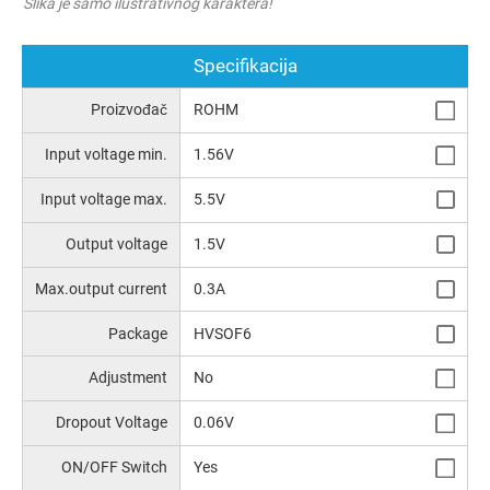
Slika je samo ilustrativnog karaktera!
Specifikacija
Proizvođač
ROHM
Input voltage min.
1.56V
Input voltage max.
5.5V
Output voltage
1.5V
Max.output current
0.3A
Package
HVSOF6
Аdjustment
No
Dropout Voltage
0.06V
ON/OFF Switch
Yes