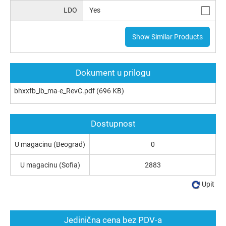
LDO
Yes
Show Similar Products
Dokument u prilogu
bhxxfb_lb_ma-e_RevC.pdf
(696 KB)
Dostupnost
U magacinu (Beograd)
0
U magacinu (Sofia)
2883
Upit
Jedinična cena bez PDV-a