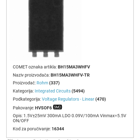
COMET oznaka artikla:
BH15MA3WHFV
Naziv proizvođača:
BH15MA3WHFV-TR
Proizvođač:
Rohm
(337)
Kategorija:
Integrated Circuits
(5494)
Podkategorija:
Voltage Regulators - Linear
(470)
Pakovanje:
HVSOF6
Opis:
1.5V±25mV 300mA LDO 0.09V/100mA Vinmax=5.5V
ON/OFF
Kod za poručivanje:
16344