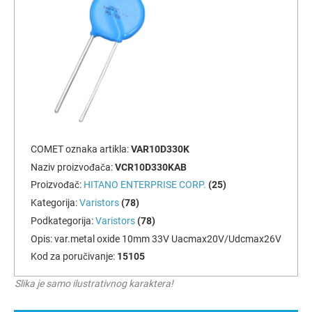
COMET oznaka artikla:
VAR10D330K
Naziv proizvođača:
VCR10D330KAB
Proizvođač:
HITANO ENTERPRISE CORP.
(25)
Kategorija:
Varistors
(78)
Podkategorija:
Varistors
(78)
Opis:
var.metal oxide 10mm 33V Uacmax20V/Udcmax26V
Kod za poručivanje:
15105
Slika je samo ilustrativnog karaktera!