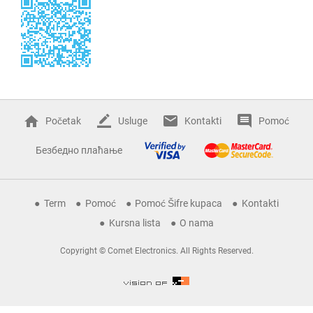
Početak
Usluge
Kontakti
Pomoć
Безбедно плаћање
Term
Pomoć
Pomoć Šifre kupaca
Kontakti
Kursna lista
O nama
Copyright © Comet Electronics. All Rights Reserved.