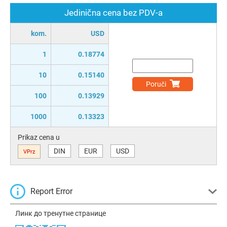
Jedinična cena bez PDV-a
kom.
USD
1
0.18774
10
0.15140
Poruči
100
0.13929
1000
0.13323
Prikaz cena u
DIN
EUR
USD
VPrz
Report Error
Линк до тренутне странице