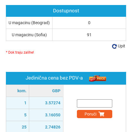
Dostupnost
U magacinu (Beograd)
0
U magacinu (Sofia)
91
Upit
* Dok traju zalihe!
Jedinična cena bez PDV-a
kom.
GBP
1
3.57274
Poruči
5
3.16050
25
2.74826