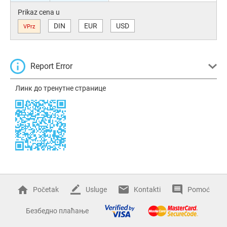
Prikaz cena u
DIN
EUR
USD
VPrz
Report Error
Линк до тренутне странице
Početak
Usluge
Kontakti
Pomoć
Безбедно плаћање