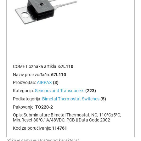
COMET oznaka artikla:
67L110
Naziv proizvođača:
67L110
Proizvođač:
AIRPAX
(3)
Kategorija:
Sensors and Transducers
(223)
Podkategorija:
Bimetal Thermostat Switches
(5)
Pakovanje:
TO220-2
Opis:
Subminiature Bimetal Thermostat, NC, 110°C±5°C,
Min.Reset 80°C,1A/48VDC, PCB || Data Code 2002
Kod za poručivanje:
114761
Slika je samo ilustrativnog karaktera!