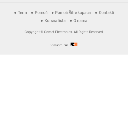
Term
Pomoć
Pomoć Šifre kupaca
Kontakti
Kursna lista
O nama
Copyright © Comet Electronics. All Rights Reserved.