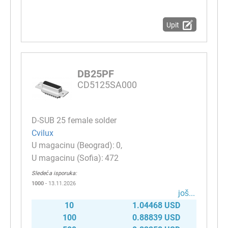
Upit
DB25PF
CD5125SA000
D-SUB 25 female solder
Cvilux
0
472
Sledeća isporuka:
1000
- 13.11.2026
јоš...
10
1.04468 USD
100
0.88839 USD