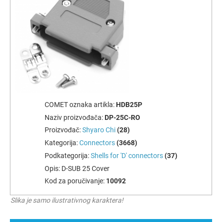
COMET oznaka artikla:
HDB25P
Naziv proizvođača:
DP-25C-RO
Proizvođač:
Shyaro Chi
(28)
Kategorija:
Connectors
(3668)
Podkategorija:
Shells for 'D' connectors
(37)
Opis:
D-SUB 25 Cover
Kod za poručivanje:
10092
Slika je samo ilustrativnog karaktera!