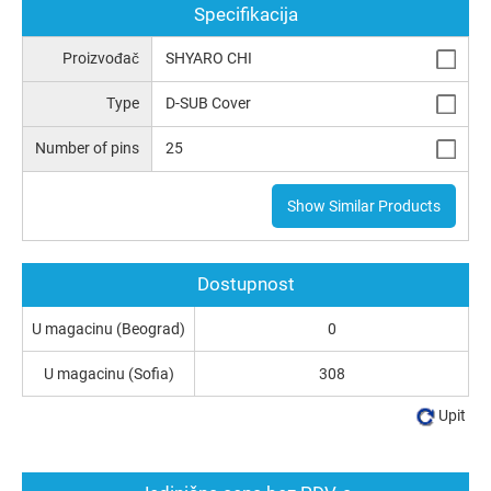
Specifikacija
Proizvođač
SHYARO CHI
Type
D-SUB Cover
Number of pins
25
Show Similar Products
Dostupnost
U magacinu (Beograd)
0
U magacinu (Sofia)
308
Upit