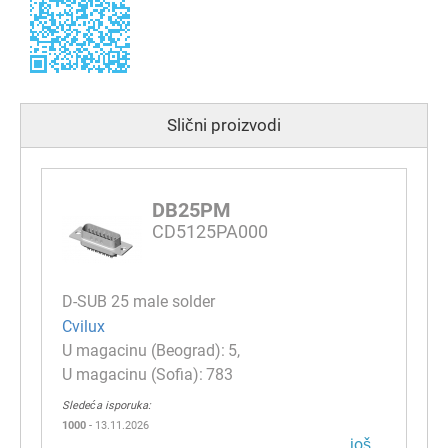
Slični proizvodi
DB25PM
CD5125PA000
D-SUB 25 male solder
Cvilux
5
783
Sledeća isporuka:
1000
- 13.11.2026
јоš...