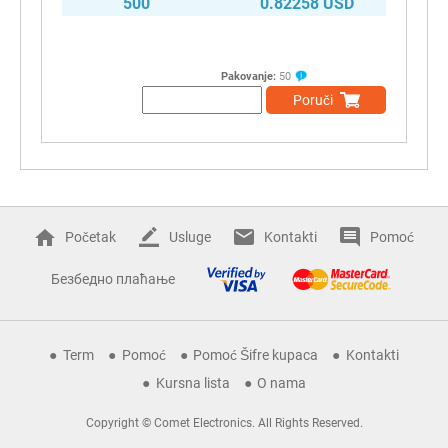
500
0.82258 USD
Pakovanje:
50
Poruči
Početak
Usluge
Kontakti
Pomoć
Безбедно плаћање
Term
Pomoć
Pomoć Šifre kupaca
Kontakti
Kursna lista
O nama
Copyright © Comet Electronics. All Rights Reserved.