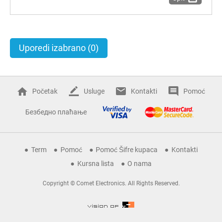
Uporedi izabrano
(0)
Početak
Usluge
Kontakti
Pomoć
Безбедно плаћање
Term
Pomoć
Pomoć Šifre kupaca
Kontakti
Kursna lista
O nama
Copyright © Comet Electronics. All Rights Reserved.