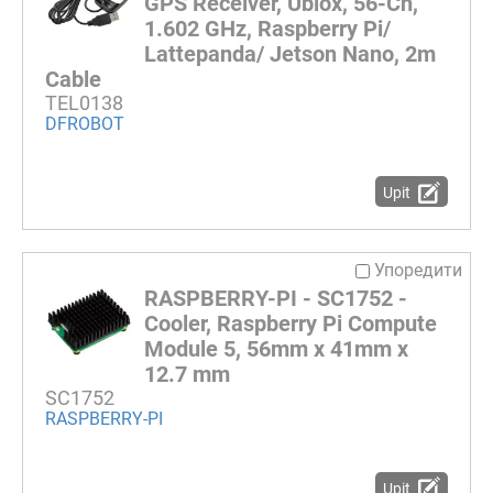
GPS Receiver, Ublox, 56-Ch,
1.602 GHz, Raspberry Pi/
Lattepanda/ Jetson Nano, 2m
Cable
TEL0138
DFROBOT
Upit
Упоредити
RASPBERRY-PI - SC1752 -
Cooler, Raspberry Pi Compute
Module 5, 56mm x 41mm x
12.7 mm
SC1752
RASPBERRY-PI
Upit