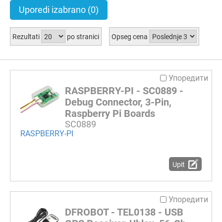
Uporedi izabrano
(0)
Rezultati
po stranici
Opseg cena
Упоредити
RASPBERRY-PI - SC0889 -
Debug Connector, 3-Pin,
Raspberry Pi Boards
SC0889
RASPBERRY-PI
Upit
Упоредити
DFROBOT - TEL0138 - USB