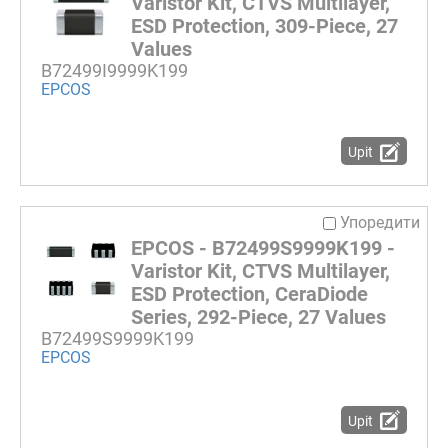
Varistor Kit, CTVS Multilayer,
ESD Protection, 309-Piece, 27
Values
B72499I9999K199
EPCOS
Upit
Упоредити
EPCOS - B72499S9999K199 -
Varistor Kit, CTVS Multilayer,
ESD Protection, CeraDiode
Series, 292-Piece, 27 Values
B72499S9999K199
EPCOS
Upit