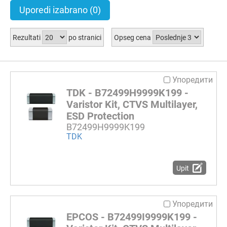
Uporedi izabrano
(0)
Rezultati
po stranici
Opseg cena
Упоредити
TDK - B72499H9999K199 -
Varistor Kit, CTVS Multilayer,
ESD Protection
B72499H9999K199
TDK
Upit
Упоредити
EPCOS - B72499I9999K199 -