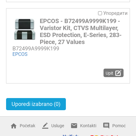
Упоредити
EPCOS - B72499A9999K199 -
Varistor Kit, CTVS Multilayer,
ESD Protection, E-Series, 283-
Piece, 27 Values
B72499A9999K199
EPCOS
Upit
Uporedi izabrano
(0)
Početak
Usluge
Kontakti
Pomoć