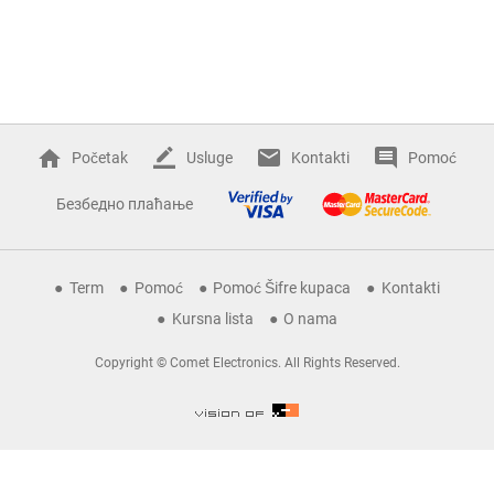
Početak
Usluge
Kontakti
Pomoć
Безбедно плаћање
Term
Pomoć
Pomoć Šifre kupaca
Kontakti
Kursna lista
O nama
Copyright © Comet Electronics. All Rights Reserved.