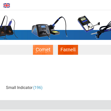
Comet
Farnell
Small Indicator
(196)