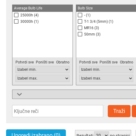
Average Bulb Life
Bulb Size
25000h
(4)
-
(1)
30000h
(1)
T-1 3/4 (5mm)
(1)
MR16
(3)
50mm
(3)
Potvrdi sve
Poništi sve
Obratno
Potvrdi sve
Poništi sve
Obratno
Power Rating
Supply Voltage
4W
(3)
12V
(3)
5W
(1)
28V
(1)
Traži
6.5W
(2)
30V
(1)
120V
(3)
Uporedi izabrano
(0)
Rezultati
po stranici