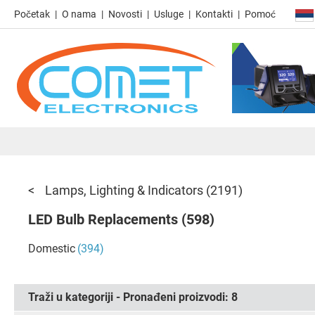
Početak
O nama
Novosti
Usluge
Kontakti
Pomoć
Lamps, Lighting & Indicators
(2191)
LED Bulb Replacements
(598)
Domestic
(394)
Traži u kategoriji - Pronađeni proizvodi:
8