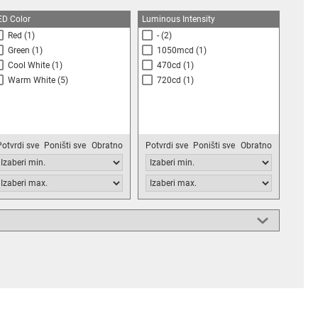
ED Color
Luminous Intensity
Red
(1)
-
(2)
Green
(1)
1050mcd
(1)
Cool White
(1)
470cd
(1)
Warm White
(5)
720cd
(1)
Potvrdi sve
Poništi sve
Obratno
Potvrdi sve
Poništi sve
Obratno