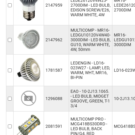
LEDE26120V4W25-
MR16-
2147959
2700DIM - LED BULB,
LEDE2612
EDISON SCREW/E26,
2700DIM
WARM WHITE, 4W
MULTICOMP - MR16-
LEDGU10120V4W40-
MR16-
2147962
3000DIM - LED BULB,
LEDGU101
GU10, WARM WHITE,
3000DIM
4W, 50mm
LEDENGIN - LD16-
023W27 - LAMP, LED,
1781587
LD16-023
WARM, WHT, MR16,
BI-PIN
EAO - 10-2J13.1065.
- LED BULB, MIDGET
1296088
10-2J13.1
GROOVE, GREEN, T-1
3/4
MULTICOMP PRO -
MCG418BS30DRD -
2081591
MCG418B
LED BULB, BACK
PIN/G4, RED