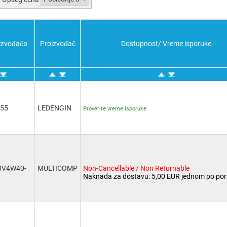
Potvrdi sve
Poništi sve
Obratno
izvođača
Proizvođač
Dostupnost/ Vreme isporuke
D55
LEDENGIN
Proverite vreme isporuke
0V4W40-
MULTICOMP
Non-Cancellable / Non Returnable
Naknada za dostavu: 5,00 EUR jednom po por