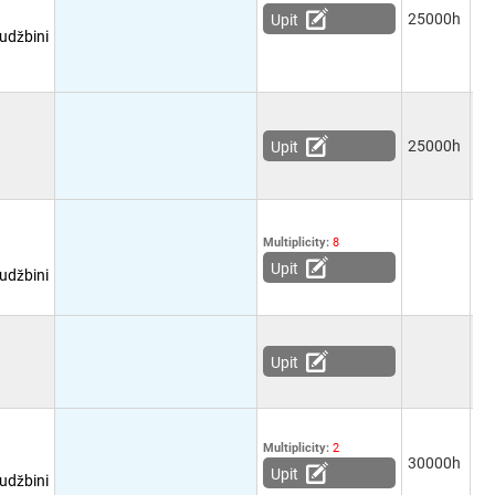
25000h
5
Upit
udžbini
25000h
5
Upit
Multiplicity:
8
M
Upit
udžbini
T-
3/
Upit
(5
Multiplicity:
2
30000h
-
Upit
udžbini