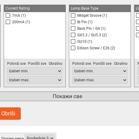
Current Rating
Lamp Base Type
L
7mA
(1)
Midget Groove
(1)
200mA
(1)
Bi Pin
(1)
Back Pin / G4
(1)
GX5.3 / GU5.3
(2)
GU10
(1)
Edison Screw / E26
(2)
Potvrdi sve
Poništi sve
Obratno
Potvrdi sve
Poništi sve
Obratno
Wavelength Typ
Покажи све
-
(2)
525nm
(1)
Obriši
700nm
(1)
Opseg cena