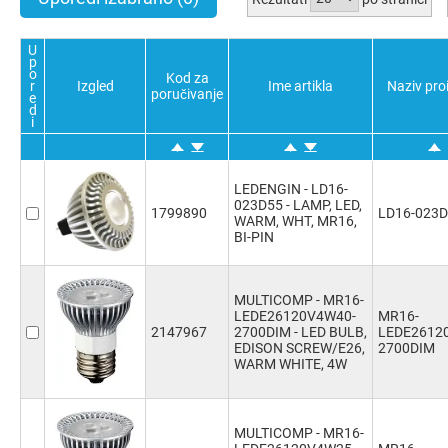
Potvrdi sve
Poništi sve
Obratno
Potvrdi sve
Poništi sve
Obratno
U
p
o
Kod za
r
Izgled
Ime artikla
Naziv pro
poručivanje
e
d
i
LEDENGIN - LD16-
023D55 - LAMP, LED,
1799890
LD16-023
WARM, WHT, MR16,
BI-PIN
MULTICOMP - MR16-
LEDE26120V4W40-
MR16-
2147967
2700DIM - LED BULB,
LEDE2612
EDISON SCREW/E26,
2700DIM
WARM WHITE, 4W
MULTICOMP - MR16-