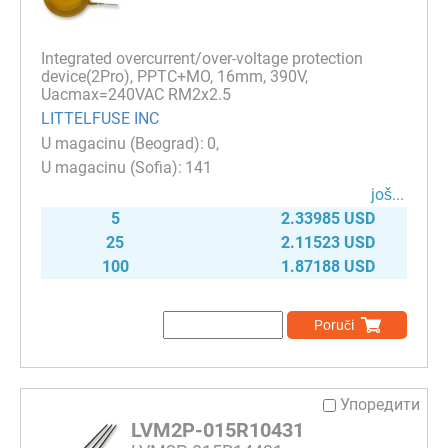
Integrated overcurrent/over-voltage protection
device(2Pro), PPTC+MO, 16mm, 390V,
Uacmax=240VAC RM2x2.5
LITTELFUSE INC
0
141
јоš...
5
2.33985 USD
25
2.11523 USD
100
1.87188 USD
Poruči
Упоредити
LVM2P-015R10431