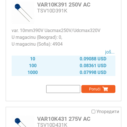
VAR10K391 250V AC
TSV10D391K
var. 10mm390V Uacmax250V/Udcmax320V
0
4904
јоš...
10
0.09088 USD
100
0.08361 USD
1000
0.07998 USD
Poruči
Упоредити
VAR10K431 275V AC
TSV10D431K