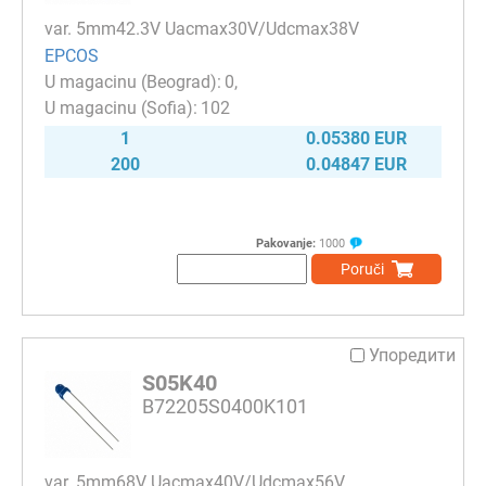
var. 5mm42.3V Uacmax30V/Udcmax38V
EPCOS
0
102
1
0.05380 EUR
200
0.04847 EUR
Pakovanje:
1000
Poruči
Упоредити
S05K40
B72205S0400K101
var. 5mm68V Uacmax40V/Udcmax56V