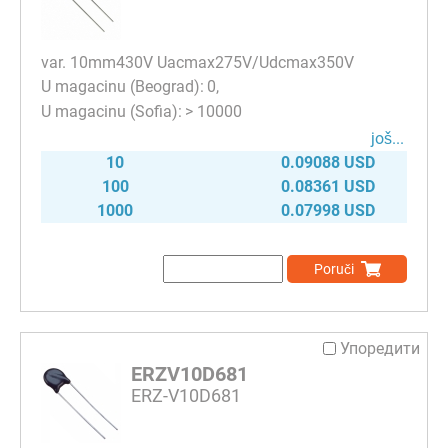
var. 10mm430V Uacmax275V/Udcmax350V
0
> 10000
јоš...
10
0.09088 USD
100
0.08361 USD
1000
0.07998 USD
Poruči
Упоредити
ERZV10D681
ERZ-V10D681