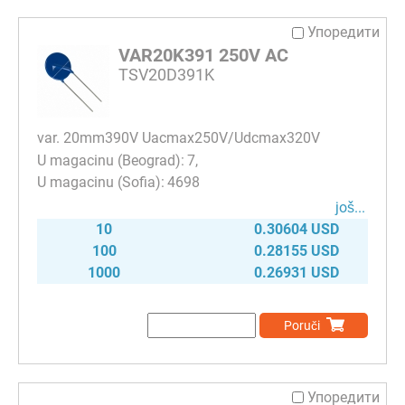
Упоредити
VAR20K391 250V AC
TSV20D391K
var. 20mm390V Uacmax250V/Udcmax320V
7
4698
јоš...
10
0.30604 USD
100
0.28155 USD
1000
0.26931 USD
Poruči
Упоредити