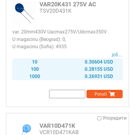
VAR20K431 275V AC
TSV20D431K
var. 20mm430V Uacmax275V/Udcmax350V
0
4935
јоš...
10
0.30604 USD
100
0.28155 USD
1000
0.26931 USD
Poruči
Упоредити
VAR10D471K
VCR10D471KAB