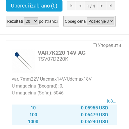
Uporedi izabrano
(0)
1 / 4
Rezultati
po stranici
Opseg cena
Упоредити
VAR7K220 14V AC
TSV07D220K
var. 7mm22V Uacmax14V/Udcmax18V
0
5046
јоš...
10
0.05955 USD
100
0.05479 USD
1000
0.05240 USD