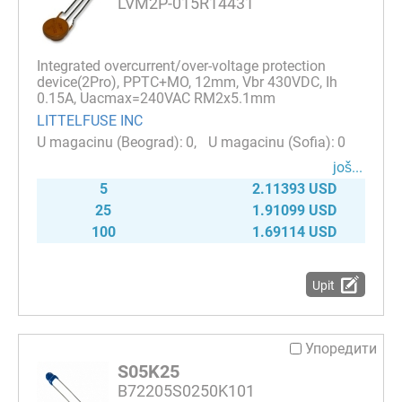
LVM2P-015R14431
Integrated overcurrent/over-voltage protection
device(2Pro), PPTC+MO, 12mm, Vbr 430VDC, Ih
0.15A, Uacmax=240VAC RM2x5.1mm
LITTELFUSE INC
0
0
јоš...
5
2.11393 USD
25
1.91099 USD
100
1.69114 USD
Upit
Упоредити
S05K25
B72205S0250K101