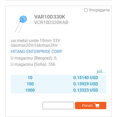
Упоредити
VAR10D330K
VCR10D330KAB
var.metal oxide 10mm 33V
Uacmax20V/Udcmax26V
HITANO ENTERPRISE CORP.
0
556
јоš...
10
0.15140 USD
100
0.13929 USD
1000
0.13323 USD
Poruči