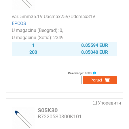
var. 5mm35.1V Uacmax25V/Udcmax31V
EPCOS
0
2349
1
0.05594 EUR
200
0.05040 EUR
Pakovanje:
1000
Poruči
Упоредити
S05K30
B72205S0300K101