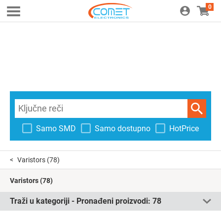
0
Samo SMD
Samo dostupno
HotPrice
Varistors
(78)
Varistors
(78)
Traži u kategoriji - Pronađeni proizvodi:
78