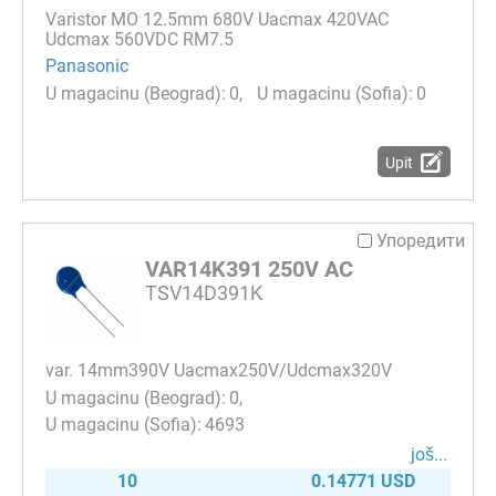
Varistor MO 12.5mm 680V Uacmax 420VAC
Udcmax 560VDC RM7.5
Panasonic
0
0
Upit
Упоредити
VAR14K391 250V AC
TSV14D391K
var. 14mm390V Uacmax250V/Udcmax320V
0
4693
јоš...
10
0.14771 USD