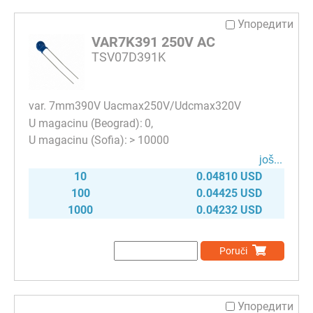
Упоредити
VAR7K391 250V AC
TSV07D391K
var. 7mm390V Uacmax250V/Udcmax320V
0
> 10000
јоš...
10
0.04810 USD
100
0.04425 USD
1000
0.04232 USD
Poruči
Упоредити