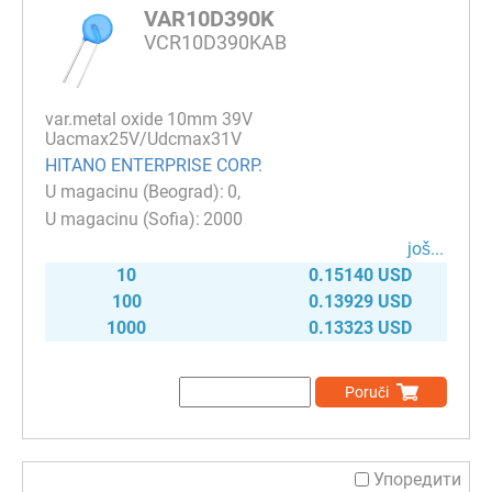
VAR10D390K
VCR10D390KAB
var.metal oxide 10mm 39V
Uacmax25V/Udcmax31V
HITANO ENTERPRISE CORP.
0
2000
јоš...
10
0.15140 USD
100
0.13929 USD
1000
0.13323 USD
Poruči
Упоредити