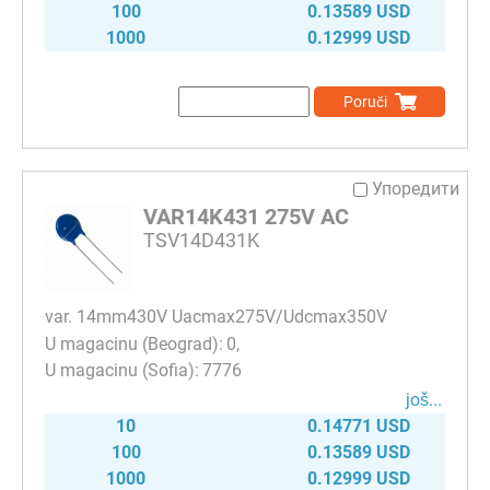
100
0.13589 USD
1000
0.12999 USD
Poruči
Упоредити
VAR14K431 275V AC
TSV14D431K
var. 14mm430V Uacmax275V/Udcmax350V
0
7776
јоš...
10
0.14771 USD
100
0.13589 USD
1000
0.12999 USD