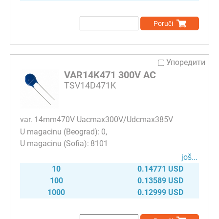
Poruči
Упоредити
VAR14K471 300V AC
TSV14D471K
var. 14mm470V Uacmax300V/Udcmax385V
0
8101
јоš...
10
0.14771 USD
100
0.13589 USD
1000
0.12999 USD