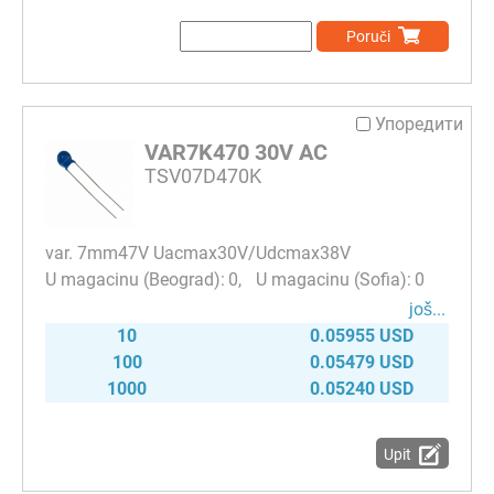
Poruči
Упоредити
VAR7K470 30V AC
TSV07D470K
var. 7mm47V Uacmax30V/Udcmax38V
0
0
јоš...
10
0.05955 USD
100
0.05479 USD
1000
0.05240 USD
Upit