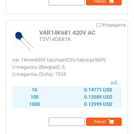
Poruči
Упоредити
VAR14K681 420V AC
TSV14D681K
var. 14mm680V Uacmax420V/Udcmax560V
0
7534
јоš...
10
0.14771 USD
100
0.13589 USD
1000
0.12999 USD
Poruči