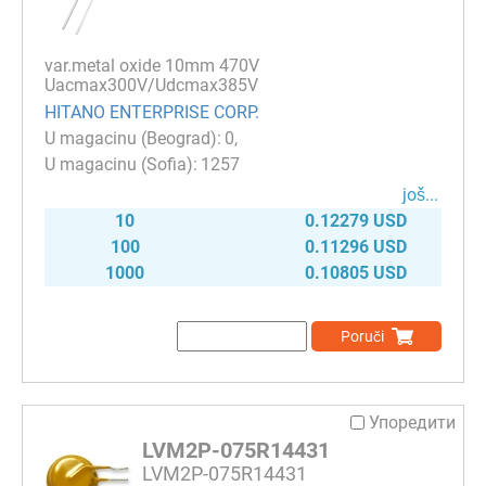
var.metal oxide 10mm 470V
Uacmax300V/Udcmax385V
HITANO ENTERPRISE CORP.
0
1257
јоš...
10
0.12279 USD
100
0.11296 USD
1000
0.10805 USD
Poruči
Упоредити
LVM2P-075R14431
LVM2P-075R14431