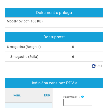
Dokument u prilogu
Model-157.pdf
(108 KB)
Dostupnost
U magacinu (Beograd)
0
U magacinu (Sofia)
6
Upit
Jedinična cena bez PDV-a
kom.
EUR
Pakovanje:
10