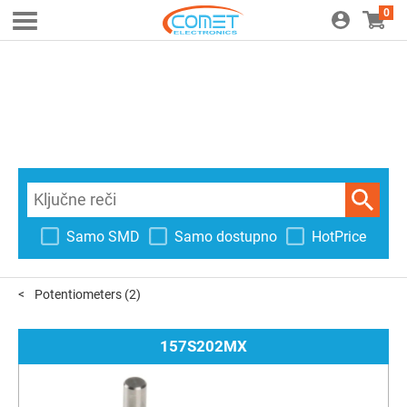
0
Samo SMD
Samo dostupno
HotPrice
Potentiometers
(2)
157S202MX