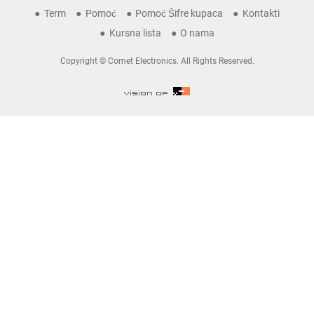
Term
Pomoć
Pomoć Šifre kupaca
Kontakti
Kursna lista
O nama
Copyright © Comet Electronics. All Rights Reserved.