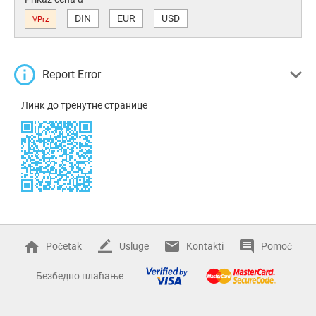
DIN
EUR
USD
VPrz
Report Error
Линк до тренутне странице
Početak
Usluge
Kontakti
Pomoć
Безбедно плаћање