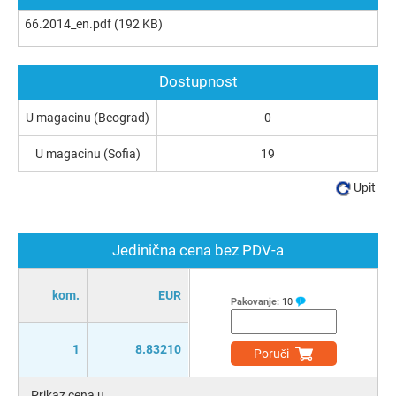
66.2014_en.pdf
(192 KB)
Dostupnost
U magacinu (Beograd)
0
U magacinu (Sofia)
19
Upit
Jedinična cena bez PDV-a
kom.
EUR
Pakovanje:
10
1
8.83210
Poruči
Prikaz cena u