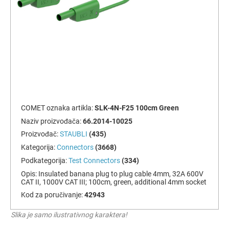
COMET oznaka artikla:
SLK-4N-F25 100cm Green
Naziv proizvođača:
66.2014-10025
Proizvođač:
STAUBLI
(435)
Kategorija:
Connectors
(3668)
Podkategorija:
Test Connectors
(334)
Opis:
Insulated banana plug to plug cable 4mm, 32A 600V
CAT II, 1000V CAT III; 100cm, green, additional 4mm socket
Kod za poručivanje:
42943
Slika je samo ilustrativnog karaktera!