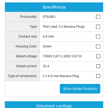
Specifikacija
Proizvođač
STAUBLI
Type
Test Lead, 2 x Banana Plugs
Contact size
4.0 mm
Housing Color
Green
Rated voltage
1000V CAT II, 600V CAT III
Rated current
32 A
Type of termination
2 x 4.0 mm Banana Plug
Show Similar Products
Dokument u prilogu