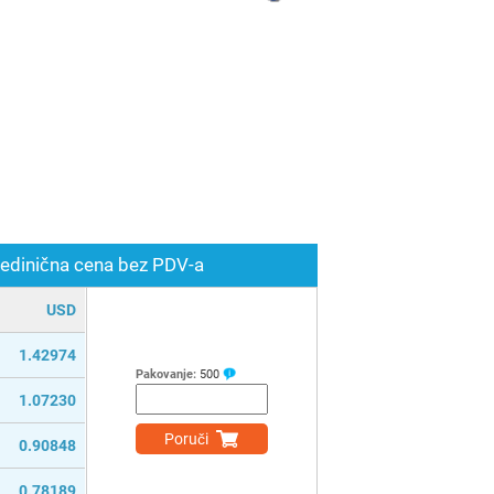
edinična cena bez PDV-a
USD
1.42974
Pakovanje:
500
1.07230
Poruči
0.90848
0.78189