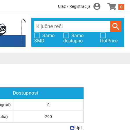
Ulaz / Registracija
0
Samo
Samo
SMD
dostupno
HotPrice
Dostupnost
ograd)
0
ofia)
290
Upit