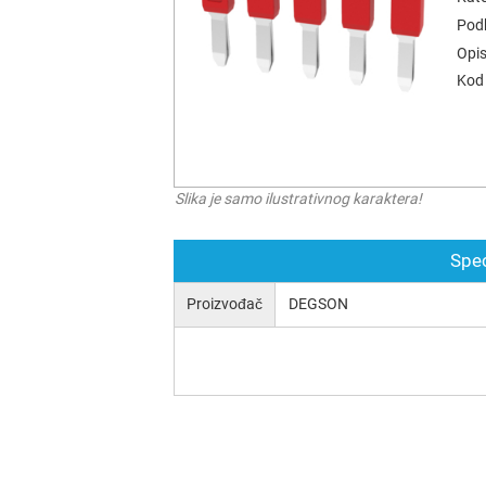
Podk
Opis
Kod 
Slika je samo ilustrativnog karaktera!
Spec
Proizvođač
DEGSON