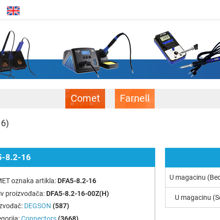
Comet
Farnell
16)
5-8.2-16
U magacinu (Be
ET oznaka artikla:
DFA5-8.2-16
v proizvođača:
DFA5-8.2-16-00Z(H)
U magacinu (S
izvođač:
DEGSON
(587)
gorija:
Connectors
(3668)