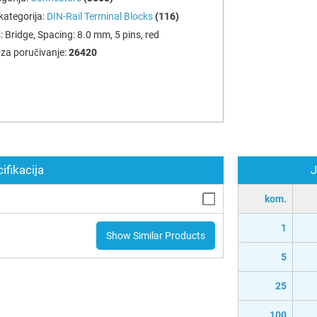
ategorija:
DIN-Rail Terminal Blocks
(116)
:
Bridge, Spacing: 8.0 mm, 5 pins, red
za poručivanje:
26420
ifikacija
J
kom.
1
Show Similar Products
5
25
100