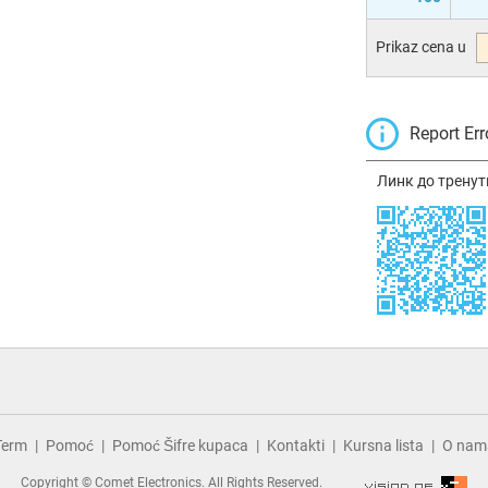
Prikaz cena u
Report Err
Линк до тренут
Term
Pomoć
Pomoć Šifre kupaca
Kontakti
Kursna lista
O nam
Copyright © Comet Electronics. All Rights Reserved.