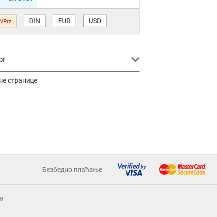
DIN
EUR
USD
VPrz
or
не странице
Безбедно плаћање
a