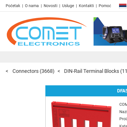
Početak
O nama
Novosti
Usluge
Kontakti
Pomoć
Connectors
(3668)
DIN-Rail Terminal Blocks
(1
DFA
COM
Nazi
Pro
Kate