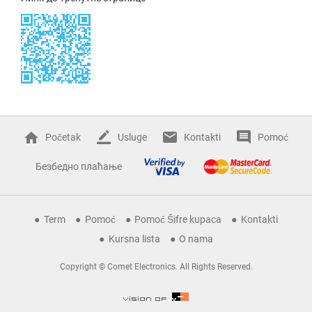
Početak
Usluge
Kontakti
Pomoć
Безбедно плаћање
Term
Pomoć
Pomoć Šifre kupaca
Kontakti
Kursna lista
O nama
Copyright © Comet Electronics. All Rights Reserved.