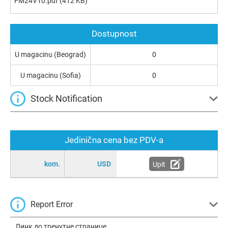
FM24V10.pdf
(412 KB)
Dostupnost
U magacinu (Beograd)
0
U magacinu (Sofia)
0
Stock Notification
Jedinična cena bez PDV-a
kom.
USD
Upit
Report Error
Линк до тренутне странице